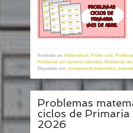
Archivado en:
Matemáticas
,
Primer ciclo
,
Problema
Problemas con números naturales
,
Resolución de
Etiquetado con:
competencia matemática
,
matemát
Problemas matemát
ciclos de Primari
2026