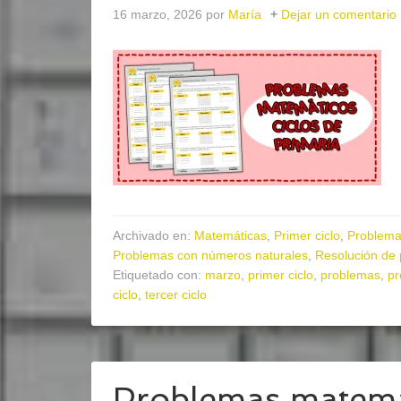
16 marzo, 2026
por
María
Dejar un comentario
Archivado en:
Matemáticas
,
Primer ciclo
,
Problema
Problemas con números naturales
,
Resolución de
Etiquetado con:
marzo
,
primer ciclo
,
problemas
,
pr
ciclo
,
tercer ciclo
Problemas matemát