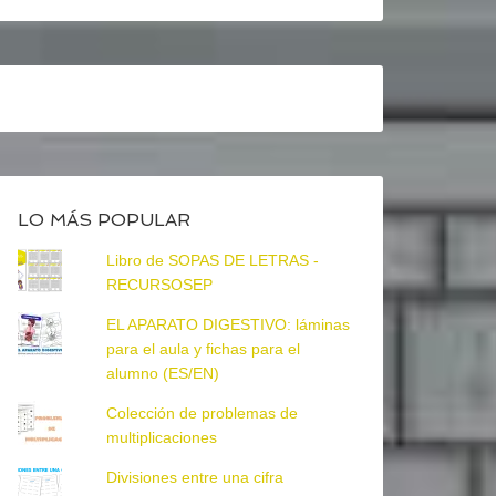
LO MÁS POPULAR
Libro de SOPAS DE LETRAS -
RECURSOSEP
EL APARATO DIGESTIVO: láminas
para el aula y fichas para el
alumno (ES/EN)
Colección de problemas de
multiplicaciones
Divisiones entre una cifra