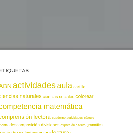
ETIQUETAS
actividades
aula
ABN
cartilla
ciencias naturales
colorear
ciencias sociales
competencia matemática
comprensión lectora
cuaderno actividades
cálculo
descomposición
divisiones
gramática
mental
expresión escrita
lectura
inglés