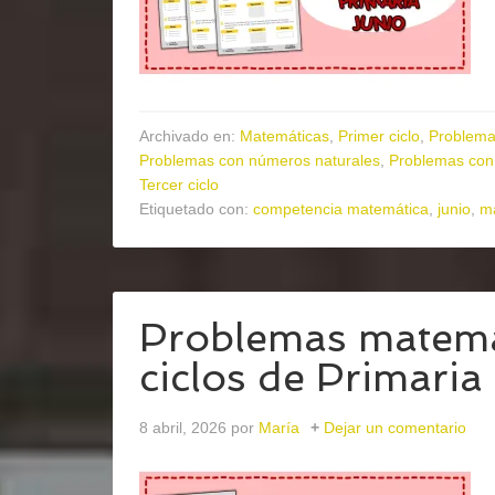
Archivado en:
Matemáticas
,
Primer ciclo
,
Problema
Problemas con números naturales
,
Problemas con
Tercer ciclo
Etiquetado con:
competencia matemática
,
junio
,
ma
Problemas matemát
ciclos de Primaria
8 abril, 2026
por
María
Dejar un comentario