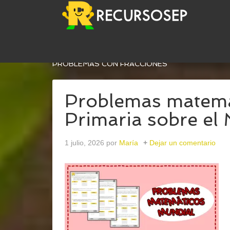
USTED ESTÁ AQUÍ:
INICIO
/
ARCHIVOS PARA
MA
PROBLEMAS CON FRACCIONES
Problemas matemát
Primaria sobre el 
1 julio, 2026
por
María
Dejar un comentario