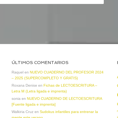
ÚLTIMOS COMENTARIOS
Raquel
en
NUEVO CUADERNO DEL PROFESOR 2024
– 2025 (SUPERCOMPLETO Y GRATIS)
Roxana Denise
en
Fichas de LECTOESCRITURA –
a
Letra M (Letra ligada e imprenta)
sonia
en
NUEVO CUADERNO DE LECTOESCRITURA
[Fuente ligada e imprenta]
Walkiria Cruz
en
Sudokus infantiles para entrenar la
mente este verano