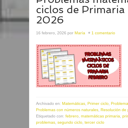
ciclos de Primaria
2026
16 febrero, 2026
por
María
1 comentario
Archivado en:
Matemáticas
,
Primer ciclo
,
Problema
Problemas con números naturales
,
Resolución de
Etiquetado con:
febrero
,
matemáticas primaria
,
pri
problemas
,
segundo ciclo
,
tercer ciclo