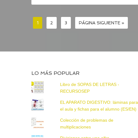
1
2
3
PÁGINA SIGUIENTE »
LO MÁS POPULAR
Libro de SOPAS DE LETRAS -
RECURSOSEP
EL APARATO DIGESTIVO: láminas par
el aula y fichas para el alumno (ES/EN)
Colección de problemas de
multiplicaciones