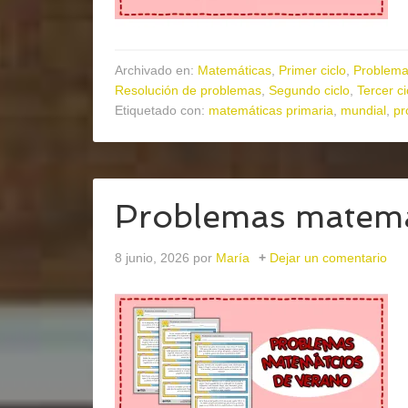
Archivado en:
Matemáticas
,
Primer ciclo
,
Problema
Resolución de problemas
,
Segundo ciclo
,
Tercer ci
Etiquetado con:
matemáticas primaria
,
mundial
,
pr
Problemas matemá
8 junio, 2026
por
María
Dejar un comentario