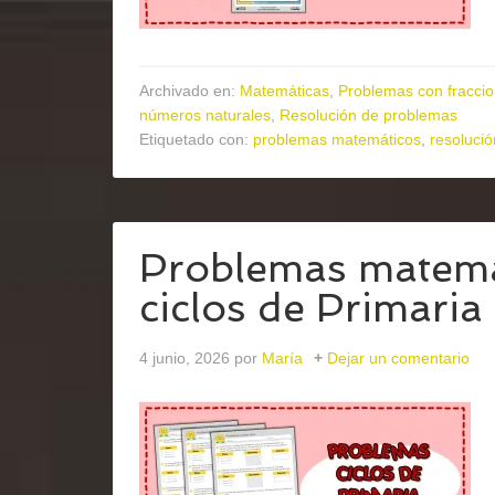
Archivado en:
Matemáticas
,
Problemas con fracci
números naturales
,
Resolución de problemas
Etiquetado con:
problemas matemáticos
,
resoluci
Problemas matemát
ciclos de Primari
4 junio, 2026
por
María
Dejar un comentario