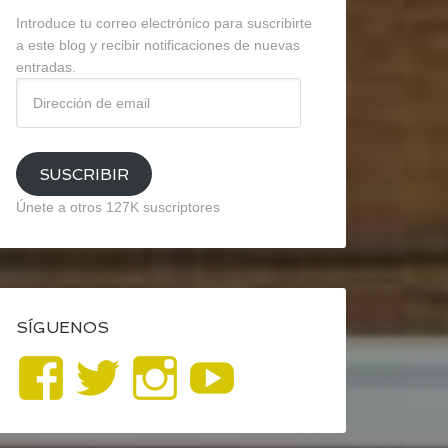
Introduce tu correo electrónico para suscribirte
a este blog y recibir notificaciones de nuevas
entradas.
Dirección
de
email
SUSCRIBIR
Únete a otros 127K suscriptores
SÍGUENOS
Ver
Ver
Ver
YouTube
perfil
perfil
perfil