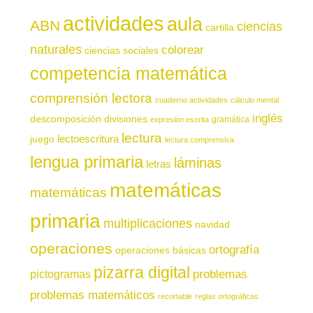
actividades
aula
ABN
ciencias
cartilla
naturales
colorear
ciencias sociales
competencia matemática
comprensión lectora
cuaderno actividades
cálculo mental
inglés
descomposición
divisiones
gramática
expresión escrita
lectura
juego
lectoescritura
lectura comprensiva
lengua primaria
láminas
letras
matemáticas
matemáticas
primaria
multiplicaciones
navidad
operaciones
ortografía
operaciones básicas
pizarra digital
pictogramas
problemas
problemas matemáticos
recortable
reglas ortográficas