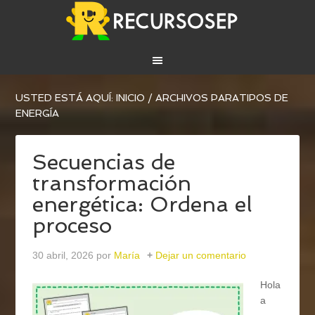
USTED ESTÁ AQUÍ:
INICIO
/
ARCHIVOS PARATIPOS DE
ENERGÍA
Secuencias de
transformación
energética: Ordena el
proceso
30 abril, 2026
por
María
Dejar un comentario
Hola
a