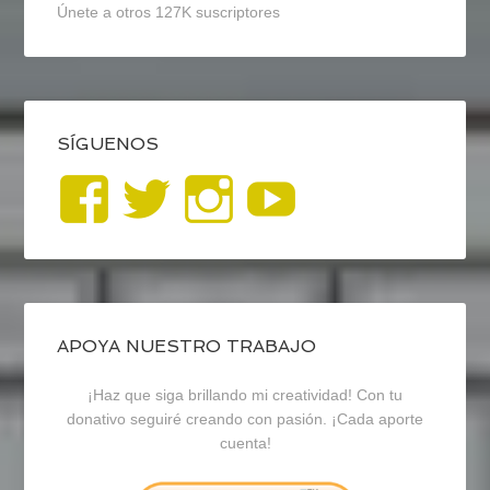
Únete a otros 127K suscriptores
SÍGUENOS
Ver
Ver
Ver
YouTub
perfil
perfil
perfil
de
de
de
blogrecursosep
recursosep
recursosep
APOYA NUESTRO TRABAJO
¡Haz que siga brillando mi creatividad! Con tu
en
en
en
donativo seguiré creando con pasión. ¡Cada aporte
cuenta!
Facebook
Twitter
Instagram