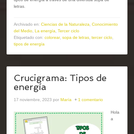
letras.
Archivado en:
Ciencias de la Naturaleza
,
Conocimiento
del Medio
,
La energía
,
Tercer ciclo
Etiquetado con:
colorear
,
sopa de letras
,
tercer ciclo
,
tipos de energía
Crucigrama: Tipos de
energía
17 noviembre, 2023
por
María
1 comentario
Hola
a