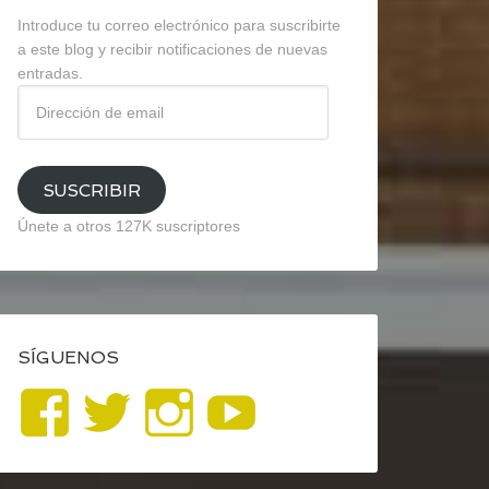
Introduce tu correo electrónico para suscribirte
a este blog y recibir notificaciones de nuevas
entradas.
Dirección
de
email
SUSCRIBIR
Únete a otros 127K suscriptores
SÍGUENOS
Ver
Ver
Ver
YouTube
perfil
perfil
perfil