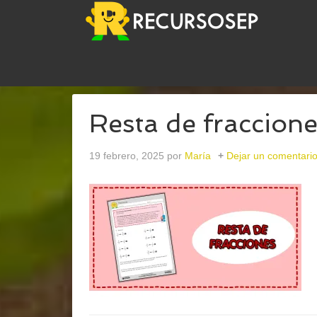
USTED ESTÁ AQUÍ:
INICIO
/
ARCHIVOS PARARES
Resta de fraccion
19 febrero, 2025
por
María
Dejar un comentari