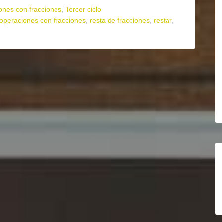
ones con fracciones
,
Tercer ciclo
operaciones con fracciones
,
resta de fracciones
,
restar
,