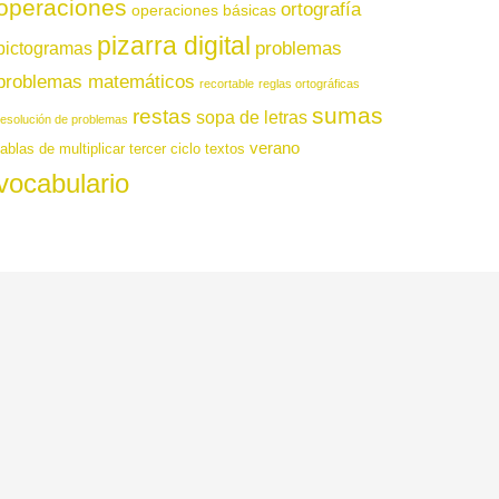
operaciones
ortografía
operaciones básicas
pizarra digital
pictogramas
problemas
problemas matemáticos
recortable
reglas ortográficas
sumas
restas
sopa de letras
resolución de problemas
verano
tablas de multiplicar
tercer ciclo
textos
vocabulario