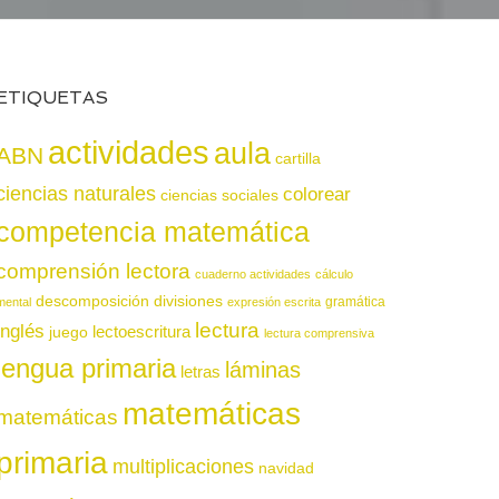
ETIQUETAS
actividades
aula
ABN
cartilla
ciencias naturales
colorear
ciencias sociales
competencia matemática
comprensión lectora
cuaderno actividades
cálculo
descomposición
divisiones
gramática
mental
expresión escrita
lectura
inglés
juego
lectoescritura
lectura comprensiva
lengua primaria
láminas
letras
matemáticas
matemáticas
primaria
multiplicaciones
navidad