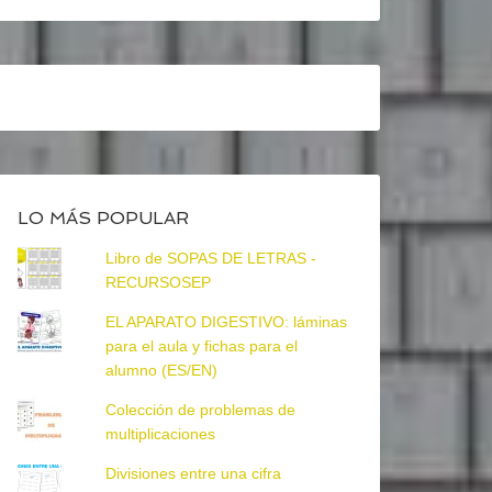
LO MÁS POPULAR
Libro de SOPAS DE LETRAS -
RECURSOSEP
EL APARATO DIGESTIVO: láminas
para el aula y fichas para el
alumno (ES/EN)
Colección de problemas de
multiplicaciones
Divisiones entre una cifra