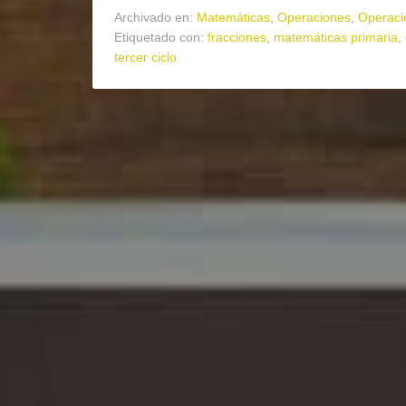
Archivado en:
Matemáticas
,
Operaciones
,
Operaci
Etiquetado con:
fracciones
,
matemáticas primaria
,
tercer ciclo