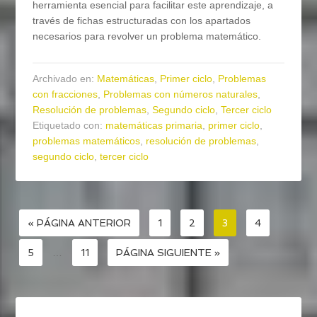
herramienta esencial para facilitar este aprendizaje, a
través de fichas estructuradas con los apartados
necesarios para revolver un problema matemático.
Archivado en:
Matemáticas
,
Primer ciclo
,
Problemas
con fracciones
,
Problemas con números naturales
,
Resolución de problemas
,
Segundo ciclo
,
Tercer ciclo
Etiquetado con:
matemáticas primaria
,
primer ciclo
,
problemas matemáticos
,
resolución de problemas
,
segundo ciclo
,
tercer ciclo
« PÁGINA ANTERIOR
1
2
3
4
5
…
11
PÁGINA SIGUIENTE »