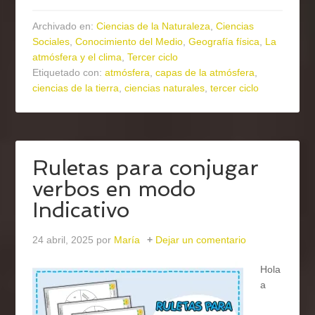
Archivado en:
Ciencias de la Naturaleza
,
Ciencias
Sociales
,
Conocimiento del Medio
,
Geografía física
,
La
atmósfera y el clima
,
Tercer ciclo
Etiquetado con:
atmósfera
,
capas de la atmósfera
,
ciencias de la tierra
,
ciencias naturales
,
tercer ciclo
Ruletas para conjugar
verbos en modo
Indicativo
24 abril, 2025
por
María
Dejar un comentario
Hola
a