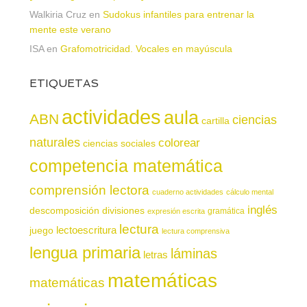
Walkiria Cruz
en
Sudokus infantiles para entrenar la
mente este verano
ISA
en
Grafomotricidad. Vocales en mayúscula
ETIQUETAS
actividades
aula
ABN
ciencias
cartilla
naturales
colorear
ciencias sociales
competencia matemática
comprensión lectora
cuaderno actividades
cálculo mental
inglés
descomposición
divisiones
gramática
expresión escrita
lectura
juego
lectoescritura
lectura comprensiva
lengua primaria
láminas
letras
matemáticas
matemáticas