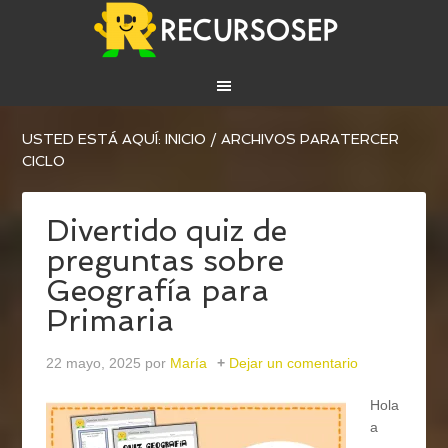
USTED ESTÁ AQUÍ:
INICIO
/
ARCHIVOS PARATERCER
CICLO
Divertido quiz de
preguntas sobre
Geografía para
Primaria
22 mayo, 2025
por
María
Dejar un comentario
Hola
a