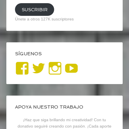
SUSCRIBIR
Únete a otros 127K suscriptores
SÍGUENOS
Ver
Ver
Ver
YouTub
perfil
perfil
perfil
de
de
de
blogrecursosep
recursosep
recursosep
APOYA NUESTRO TRABAJO
¡Haz que siga brillando mi creatividad! Con tu
en
en
en
donativo seguiré creando con pasión. ¡Cada aporte