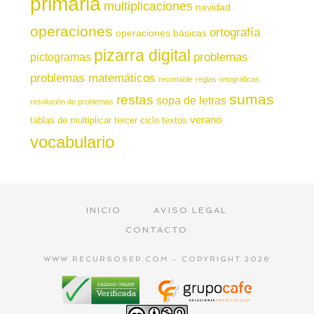
primaria
multiplicaciones
navidad
operaciones
ortografía
operaciones básicas
pizarra digital
pictogramas
problemas
problemas matemáticos
recortable
reglas ortográficas
sumas
restas
sopa de letras
resolución de problemas
verano
tablas de multiplicar
tercer ciclo
textos
vocabulario
INICIO
AVISO LEGAL
CONTACTO
WWW.RECURSOSEP.COM - COPYRIGHT 2026