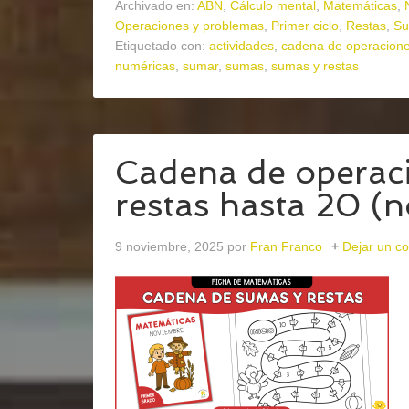
Archivado en:
ABN
,
Cálculo mental
,
Matemáticas
,
Operaciones y problemas
,
Primer ciclo
,
Restas
,
S
Etiquetado con:
actividades
,
cadena de operacion
numéricas
,
sumar
,
sumas
,
sumas y restas
Cadena de operac
restas hasta 20 (
9 noviembre, 2025
por
Fran Franco
Dejar un c