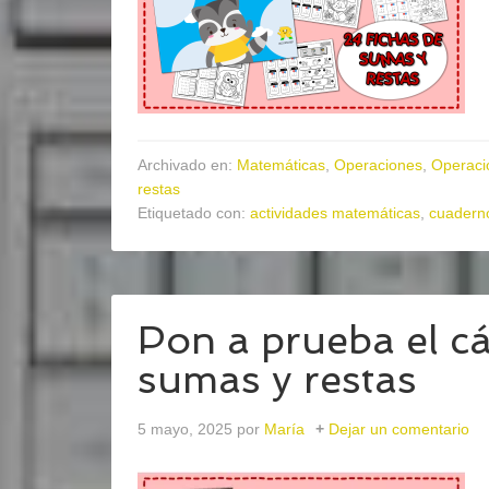
Archivado en:
Matemáticas
,
Operaciones
,
Operaci
restas
Etiquetado con:
actividades matemáticas
,
cuaderno
Pon a prueba el c
sumas y restas
5 mayo, 2025
por
María
Dejar un comentario