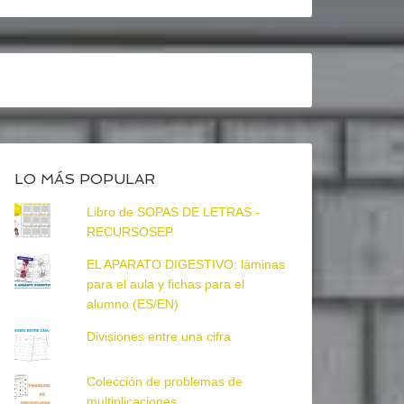
LO MÁS POPULAR
Libro de SOPAS DE LETRAS -
RECURSOSEP
EL APARATO DIGESTIVO: láminas
para el aula y fichas para el
alumno (ES/EN)
Divisiones entre una cifra
Colección de problemas de
multiplicaciones