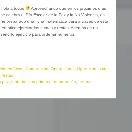
Hola a todos
Aprovechando que en los próximos días
se celebra el Día Escolar de la Paz y la No Violencia, os
he preparado una ficha matemática para a través de esta
temática ejercitar las sumas y restas. Además de un
sencillo ejercicio para ordenar números.
Matemáticas
,
Numeración
,
Operaciones
,
Operaciones con
 restas
a paz
,
matemáticas primaria
,
numeración
,
ordenar