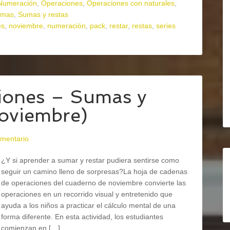
Numeración
,
Operaciones
,
Operaciones con naturales
,
umas
,
Sumas y restas
es
,
noviembre
,
numeración
,
pack
,
restar
,
restas
,
series
iones – Sumas y
noviembre)
omentario
¿Y si aprender a sumar y restar pudiera sentirse como
seguir un camino lleno de sorpresas?La hoja de cadenas
de operaciones del cuaderno de noviembre convierte las
operaciones en un recorrido visual y entretenido que
ayuda a los niños a practicar el cálculo mental de una
forma diferente. En esta actividad, los estudiantes
comienzan en […]