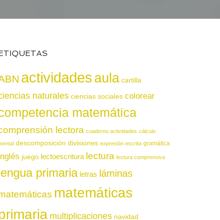
ETIQUETAS
actividades
aula
ABN
cartilla
ciencias naturales
colorear
ciencias sociales
competencia matemática
comprensión lectora
cuaderno actividades
cálculo
descomposición
divisiones
gramática
mental
expresión escrita
lectura
inglés
juego
lectoescritura
lectura comprensiva
lengua primaria
láminas
letras
matemáticas
matemáticas
primaria
multiplicaciones
navidad