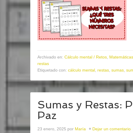
Archivado en:
Cálculo mental / Retos
,
Matemática
restas
Etiquetado con:
cálculo mental
,
restas
,
sumas
,
sum
Sumas y Restas: P
Paz
23 enero, 2025
por
María
Dejar un comentario