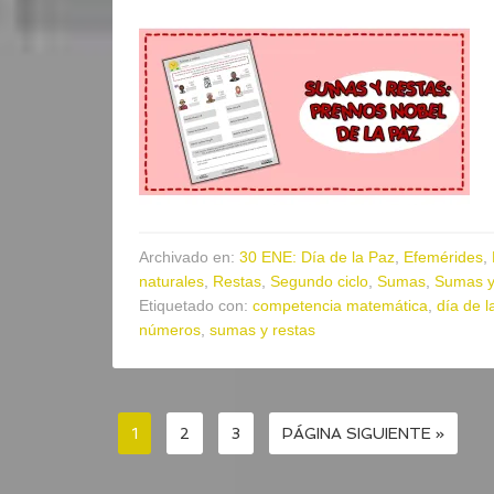
Archivado en:
30 ENE: Día de la Paz
,
Efemérides
,
naturales
,
Restas
,
Segundo ciclo
,
Sumas
,
Sumas y
Etiquetado con:
competencia matemática
,
día de l
números
,
sumas y restas
1
2
3
PÁGINA SIGUIENTE »