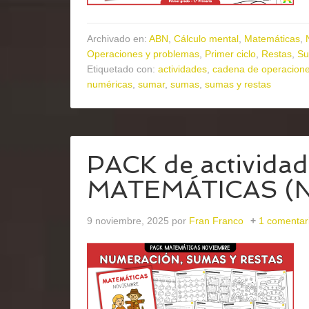
Archivado en:
ABN
,
Cálculo mental
,
Matemáticas
,
Operaciones y problemas
,
Primer ciclo
,
Restas
,
S
Etiquetado con:
actividades
,
cadena de operacion
numéricas
,
sumar
,
sumas
,
sumas y restas
PACK de actividad
MATEMÁTICAS (
9 noviembre, 2025
por
Fran Franco
1 comentar