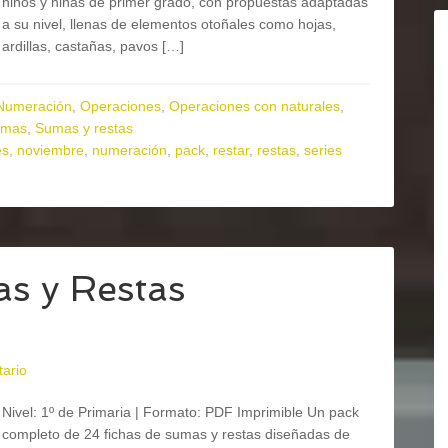
niños y niñas de primer grado, con propuestas adaptadas
a su nivel, llenas de elementos otoñales como hojas,
ardillas, castañas, pavos […]
Numeración
,
Operaciones
,
Operaciones con naturales
,
umas
,
Sumas y restas
es
,
noviembre
,
numeración
,
pack
,
restar
,
restas
,
series
s y Restas
ario
Nivel: 1º de Primaria | Formato: PDF Imprimible Un pack
completo de 24 fichas de sumas y restas diseñadas de