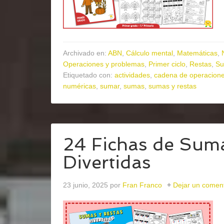
Archivado en:
ABN
,
Cálculo mental
,
Matemáticas
,
Operaciones y problemas
,
Primer ciclo
,
Restas
,
S
Etiquetado con:
actividades
,
cadena de operacion
numéricas
,
sumar
,
sumas
,
sumas y restas
24 Fichas de Suma
Divertidas
23 junio, 2025
por
Fran Franco
Dejar un coment