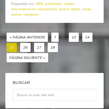
Etiquetado con:
ABN
,
actividades
,
conteo
,
descomposición
,
operaciones
,
pizarra digital
,
restas
,
sumas
,
triángulos
« PÁGINA ANTERIOR
1
…
23
24
25
26
27
28
PÁGINA SIGUIENTE »
BUSCAR