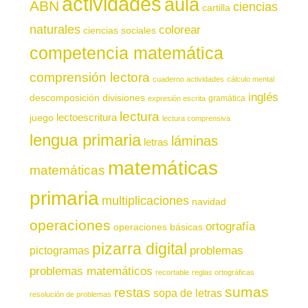
actividades
aula
ABN
ciencias
cartilla
naturales
colorear
ciencias sociales
competencia matemática
comprensión lectora
cuaderno actividades
cálculo mental
inglés
descomposición
divisiones
gramática
expresión escrita
lectura
juego
lectoescritura
lectura comprensiva
lengua primaria
láminas
letras
matemáticas
matemáticas
primaria
multiplicaciones
navidad
operaciones
ortografía
operaciones básicas
pizarra digital
pictogramas
problemas
problemas matemáticos
recortable
reglas ortográficas
sumas
restas
sopa de letras
resolución de problemas