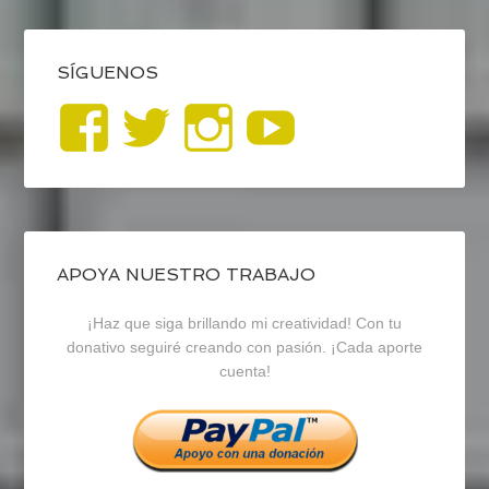
SÍGUENOS
Ver
Ver
Ver
YouTub
perfil
perfil
perfil
de
de
de
blogrecursosep
recursosep
recursosep
APOYA NUESTRO TRABAJO
¡Haz que siga brillando mi creatividad! Con tu
en
en
en
donativo seguiré creando con pasión. ¡Cada aporte
cuenta!
Facebook
Twitter
Instagram