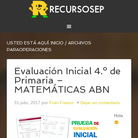
USTED ESTÁ AQUÍ:
INICIO
/
ARCHIVOS
PARAOPERACIONES
Evaluación Inicial 4.º de
Primaria –
MATEMÁTICAS ABN
31 julio, 2017
por
Fran Franco
Dejar un comentario
Hola