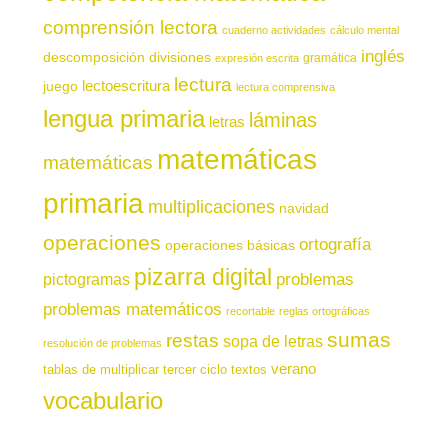
comprensión lectora
cuaderno actividades
cálculo mental
inglés
descomposición
divisiones
gramática
expresión escrita
lectura
juego
lectoescritura
lectura comprensiva
lengua primaria
láminas
letras
matemáticas
matemáticas
primaria
multiplicaciones
navidad
operaciones
ortografía
operaciones básicas
pizarra digital
pictogramas
problemas
problemas matemáticos
recortable
reglas ortográficas
sumas
restas
sopa de letras
resolución de problemas
verano
tablas de multiplicar
tercer ciclo
textos
vocabulario