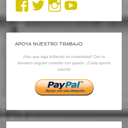
Ver
Ver
Ver
YouTub
perfil
perfil
perfil
de
de
de
blogrecursosep
recursosep
recursosep
APOYA NUESTRO TRABAJO
¡Haz que siga brillando mi creatividad! Con tu
en
en
en
donativo seguiré creando con pasión. ¡Cada aporte
cuenta!
Facebook
Twitter
Instagram