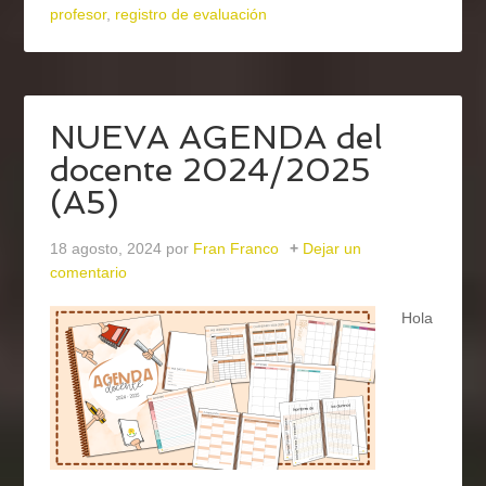
profesor
,
registro de evaluación
NUEVA AGENDA del
docente 2024/2025
(A5)
18 agosto, 2024
por
Fran Franco
Dejar un
comentario
Hola