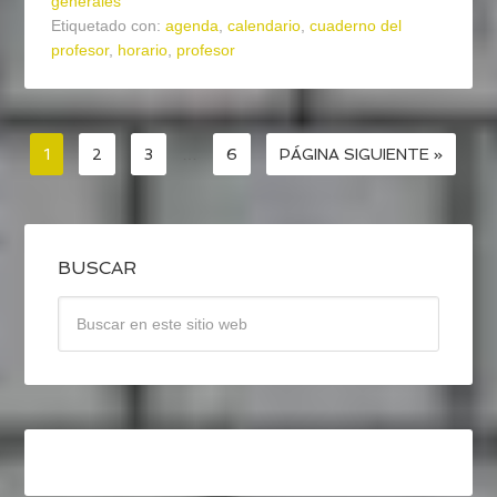
generales
Etiquetado con:
agenda
,
calendario
,
cuaderno del
profesor
,
horario
,
profesor
1
2
3
…
6
PÁGINA SIGUIENTE »
BUSCAR