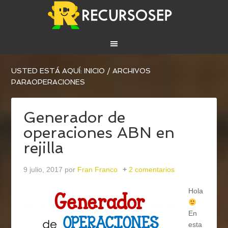
USTED ESTÁ AQUÍ:
INICIO
/
ARCHIVOS
PARAOPERACIONES
Generador de
operaciones ABN en
rejilla
9 julio, 2017
por
Fran Franco
2 comentarios
Hola
En
esta