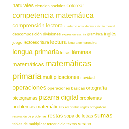
naturales
colorear
ciencias sociales
competencia matemática
comprensión lectora
cuaderno actividades
cálculo mental
inglés
descomposición
divisiones
gramática
expresión escrita
lectura
juego
lectoescritura
lectura comprensiva
lengua primaria
láminas
letras
matemáticas
matemáticas
primaria
multiplicaciones
navidad
operaciones
ortografía
operaciones básicas
pizarra digital
pictogramas
problemas
problemas matemáticos
recortable
reglas ortográficas
sumas
restas
sopa de letras
resolución de problemas
verano
tablas de multiplicar
tercer ciclo
textos