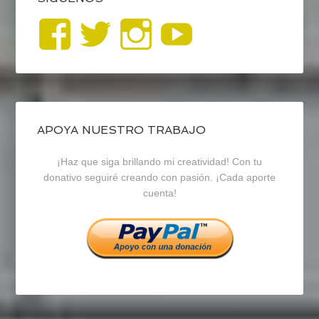
Ver
Ver
Ver
YouTub
perfil
perfil
perfil
de
de
de
blogrecursosep
recursosep
recursosep
APOYA NUESTRO TRABAJO
¡Haz que siga brillando mi creatividad! Con tu
en
en
en
donativo seguiré creando con pasión. ¡Cada aporte
cuenta!
Facebook
Twitter
Instagram