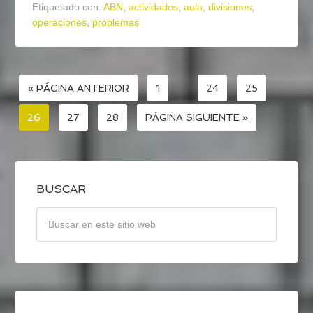
Etiquetado con:
ABN
,
actividades
,
aula
,
divisiones
,
operaciones
,
problemas
« PÁGINA ANTERIOR
1
…
24
25
26
27
28
PÁGINA SIGUIENTE »
BUSCAR