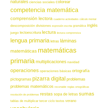
naturales
colorear
ciencias sociales
competencia matemática
comprensión lectora
cuaderno actividades
cálculo mental
inglés
descomposición
divisiones
gramática
expresión escrita
lectura
juego
lectoescritura
lectura comprensiva
lengua primaria
láminas
letras
matemáticas
matemáticas
primaria
multiplicaciones
navidad
operaciones
ortografía
operaciones básicas
pizarra digital
pictogramas
problemas
problemas matemáticos
recortable
reglas ortográficas
sumas
restas
sopa de letras
resolución de problemas
verano
tablas de multiplicar
tercer ciclo
textos