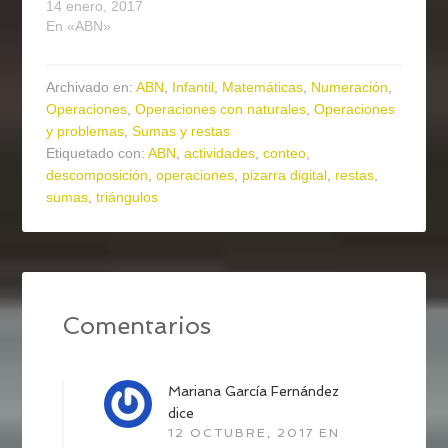
14 enero, 2017
En «ABN»
Archivado en:
ABN
,
Infantil
,
Matemáticas
,
Numeración
,
Operaciones
,
Operaciones con naturales
,
Operaciones
y problemas
,
Sumas y restas
Etiquetado con:
ABN
,
actividades
,
conteo
,
descomposición
,
operaciones
,
pizarra digital
,
restas
,
sumas
,
triángulos
Comentarios
Mariana García Fernández
dice
12 OCTUBRE, 2017 EN