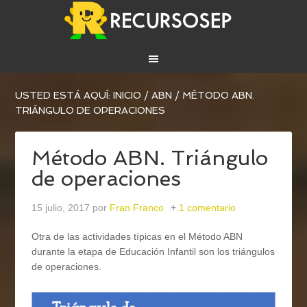
USTED ESTÁ AQUÍ:
INICIO
/
ABN
/
MÉTODO ABN.
TRIÁNGULO DE OPERACIONES
Método ABN. Triángulo
de operaciones
15 julio, 2017
por
Fran Franco
1 comentario
Otra de las actividades típicas en el Método ABN
durante la etapa de Educación Infantil son los triángulos
de operaciones.