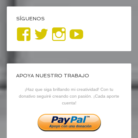
SÍGUENOS
Ver
Ver
Ver
YouTub
perfil
perfil
perfil
de
de
de
blogrecursosep
recursosep
recursosep
APOYA NUESTRO TRABAJO
¡Haz que siga brillando mi creatividad! Con tu
en
en
en
donativo seguiré creando con pasión. ¡Cada aporte
cuenta!
Facebook
Twitter
Instagram