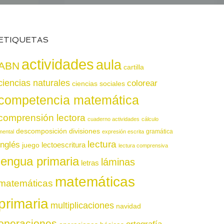
ETIQUETAS
actividades
aula
ABN
cartilla
ciencias naturales
colorear
ciencias sociales
competencia matemática
comprensión lectora
cuaderno actividades
cálculo
descomposición
divisiones
gramática
mental
expresión escrita
lectura
inglés
juego
lectoescritura
lectura comprensiva
lengua primaria
láminas
letras
matemáticas
matemáticas
primaria
multiplicaciones
navidad
operaciones