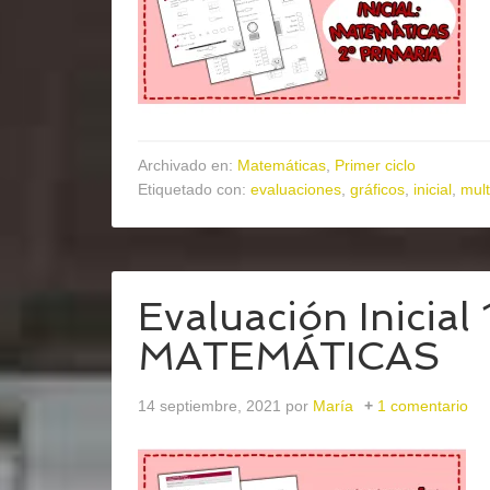
Archivado en:
Matemáticas
,
Primer ciclo
Etiquetado con:
evaluaciones
,
gráficos
,
inicial
,
mult
Evaluación Inicial 
MATEMÁTICAS
14 septiembre, 2021
por
María
1 comentario