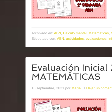
Archivado en:
ABN
,
Cálculo mental
,
Matemáticas
,
Etiquetado con:
ABN
,
actividades
,
evaluaciones
,
in
Evaluación Inicial
MATEMÁTICAS
15 septiembre, 2021
por
María
Dejar un coment