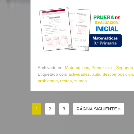
Archivado en:
Matemáticas
,
Primer ciclo
,
Segundo 
Etiquetado con:
actividades
,
aula
,
descomposición
problemas
,
restas
,
sumas
1
2
3
PÁGINA SIGUIENTE »