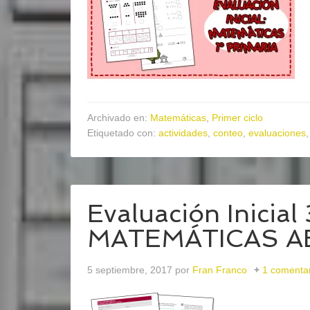
Archivado en:
Matemáticas
,
Primer ciclo
Etiquetado con:
actividades
,
conteo
,
evaluaciones
Evaluación Inicial
MATEMÁTICAS A
5 septiembre, 2017
por
Fran Franco
1 comenta