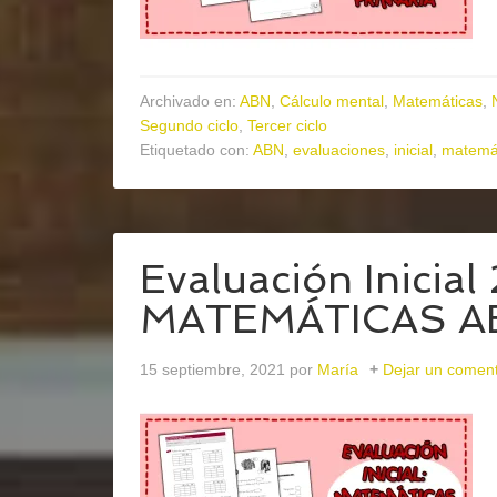
Archivado en:
ABN
,
Cálculo mental
,
Matemáticas
,
Segundo ciclo
,
Tercer ciclo
Etiquetado con:
ABN
,
evaluaciones
,
inicial
,
matemát
Evaluación Inicial
MATEMÁTICAS A
15 septiembre, 2021
por
María
Dejar un coment