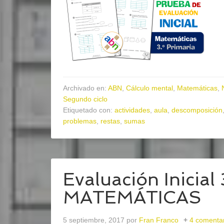
Archivado en:
ABN
,
Cálculo mental
,
Matemáticas
,
Segundo ciclo
Etiquetado con:
actividades
,
aula
,
descomposición
problemas
,
restas
,
sumas
Evaluación Inicial
MATEMÁTICAS
5 septiembre, 2017
por
Fran Franco
4 comenta