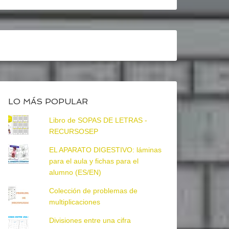
LO MÁS POPULAR
Libro de SOPAS DE LETRAS -
RECURSOSEP
EL APARATO DIGESTIVO: láminas
para el aula y fichas para el
alumno (ES/EN)
Colección de problemas de
multiplicaciones
Divisiones entre una cifra