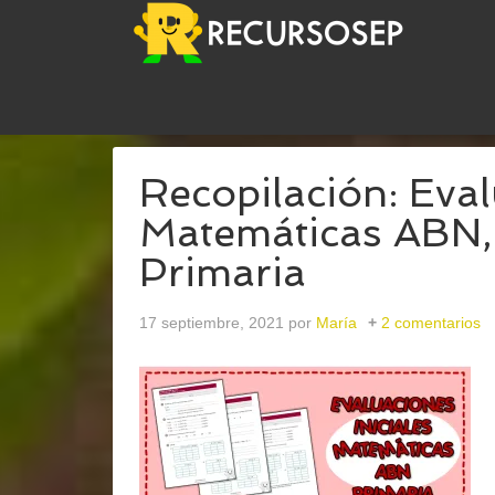
USTED ESTÁ AQUÍ:
INICIO
/
ARCHIVOS PARAINIC
Recopilación: Eval
Matemáticas ABN, 
Primaria
17 septiembre, 2021
por
María
2 comentarios