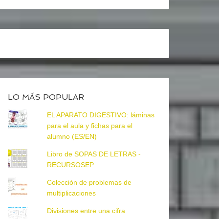
LO MÁS POPULAR
EL APARATO DIGESTIVO: láminas
para el aula y fichas para el
alumno (ES/EN)
Libro de SOPAS DE LETRAS -
RECURSOSEP
Colección de problemas de
multiplicaciones
Divisiones entre una cifra