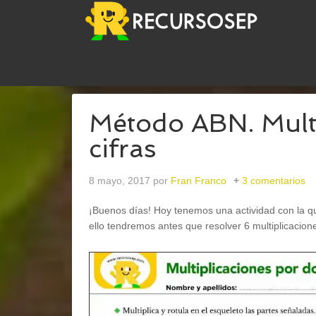
USTED ESTÁ AQUÍ:
INICIO
/
ABN
/
MÉTODO ABN.
Método ABN. Multi
cifras
8 mayo, 2017
por
Fran Franco
3 comentarios
¡Buenos días! Hoy tenemos una actividad con la 
ello tendremos antes que resolver 6 multiplicacion