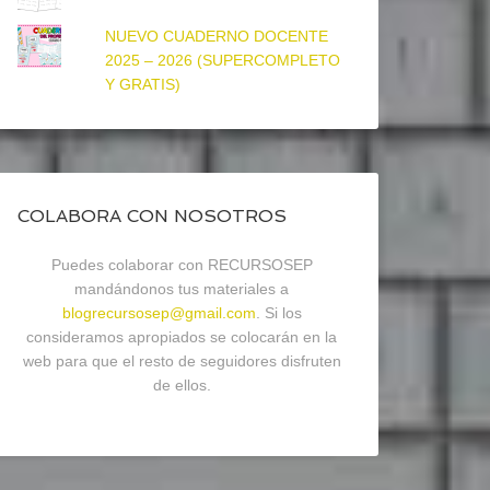
NUEVO CUADERNO DOCENTE
2025 – 2026 (SUPERCOMPLETO
Y GRATIS)
COLABORA CON NOSOTROS
Puedes colaborar con RECURSOSEP
mandándonos tus materiales a
blogrecursosep@gmail.com
. Si los
consideramos apropiados se colocarán en la
web para que el resto de seguidores disfruten
de ellos.