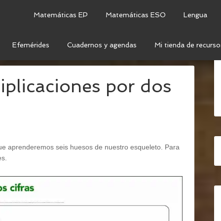
Matemáticas EP
Matemáticas ESO
Lengua
Efemérides
Cuadernos y agendas
Mi tienda de recurso
 MULTIPLICACIONES POR DOS CIFRAS
plicaciones por dos
que aprenderemos seis huesos de nuestro esqueleto. Para
es.