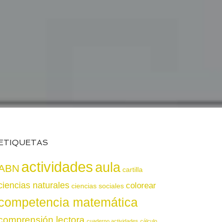
ETIQUETAS
actividades
aula
ABN
cartilla
ciencias naturales
colorear
ciencias sociales
competencia matemática
comprensión lectora
cuaderno actividades
cálculo