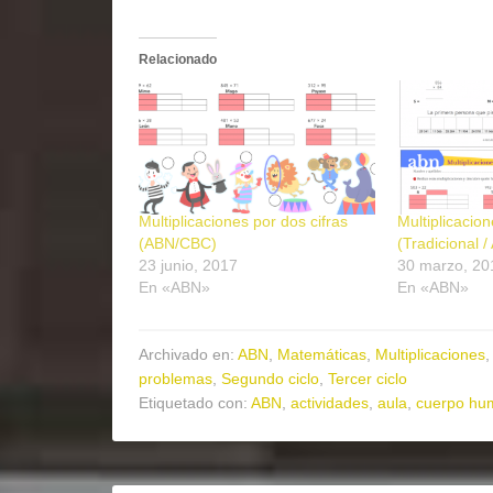
Relacionado
Multiplicaciones por dos cifras
Multiplicacion
(ABN/CBC)
(Tradicional /
23 junio, 2017
30 marzo, 20
En «ABN»
En «ABN»
Archivado en:
ABN
,
Matemáticas
,
Multiplicaciones
problemas
,
Segundo ciclo
,
Tercer ciclo
Etiquetado con:
ABN
,
actividades
,
aula
,
cuerpo hu