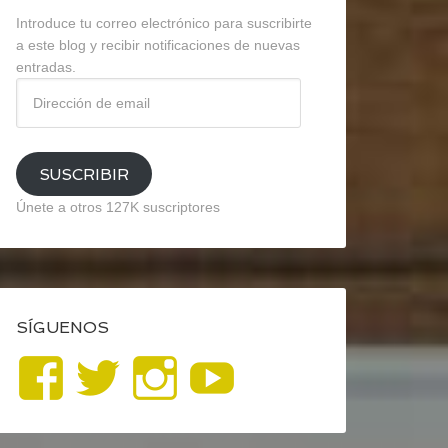
Introduce tu correo electrónico para suscribirte
a este blog y recibir notificaciones de nuevas
entradas.
Dirección
de
email
SUSCRIBIR
Únete a otros 127K suscriptores
SÍGUENOS
Ver
Ver
Ver
YouTube
perfil
perfil
perfil