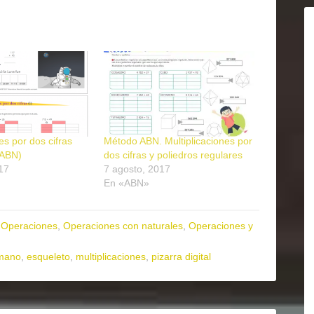
es por dos cifras
Método ABN. Multiplicaciones por
 ABN)
dos cifras y poliedros regulares
17
7 agosto, 2017
En «ABN»
,
Operaciones
,
Operaciones con naturales
,
Operaciones y
mano
,
esqueleto
,
multiplicaciones
,
pizarra digital