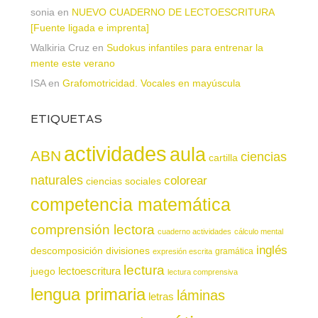
sonia
en
NUEVO CUADERNO DE LECTOESCRITURA
[Fuente ligada e imprenta]
Walkiria Cruz
en
Sudokus infantiles para entrenar la
mente este verano
ISA
en
Grafomotricidad. Vocales en mayúscula
ETIQUETAS
actividades
aula
ABN
ciencias
cartilla
naturales
colorear
ciencias sociales
competencia matemática
comprensión lectora
cuaderno actividades
cálculo mental
inglés
descomposición
divisiones
gramática
expresión escrita
lectura
juego
lectoescritura
lectura comprensiva
lengua primaria
láminas
letras