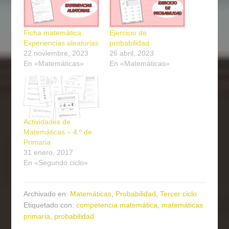
Ficha matemática:
Ejercicio de
Experiencias aleatorias
probabilidad
22 noviembre, 2023
26 abril, 2023
En «Matemáticas»
En «Matemáticas»
Actividades de
Matemáticas – 4.º de
Primaria
31 enero, 2017
En «Segundo ciclo»
Archivado en:
Matemáticas
,
Probabilidad
,
Tercer ciclo
Etiquetado con:
competencia matemática
,
matemáticas
primaria
,
probabilidad