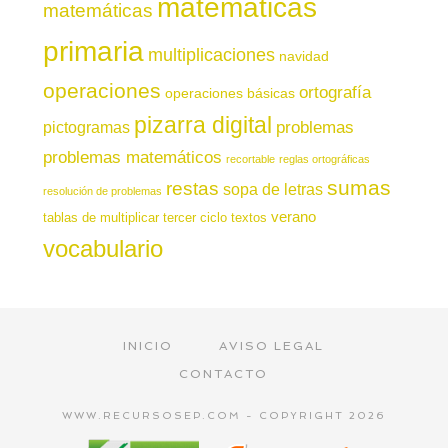
matemáticas
matemáticas
primaria
multiplicaciones
navidad
operaciones
ortografía
operaciones básicas
pizarra digital
pictogramas
problemas
problemas matemáticos
recortable
reglas ortográficas
sumas
restas
sopa de letras
resolución de problemas
verano
tablas de multiplicar
tercer ciclo
textos
vocabulario
INICIO
AVISO LEGAL
CONTACTO
WWW.RECURSOSEP.COM - COPYRIGHT 2026