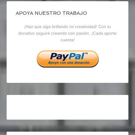
de
de
de
blogrecursosep
recursosep
recursosep
APOYA NUESTRO TRABAJO
¡Haz que siga brillando mi creatividad! Con tu
en
en
en
donativo seguiré creando con pasión. ¡Cada aporte
cuenta!
Facebook
Twitter
Instagram