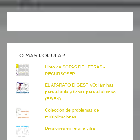
LO MÁS POPULAR
Libro de SOPAS DE LETRAS -
RECURSOSEP
EL APARATO DIGESTIVO: láminas
para el aula y fichas para el alumno
(ES/EN)
Colección de problemas de
multiplicaciones
Divisiones entre una cifra