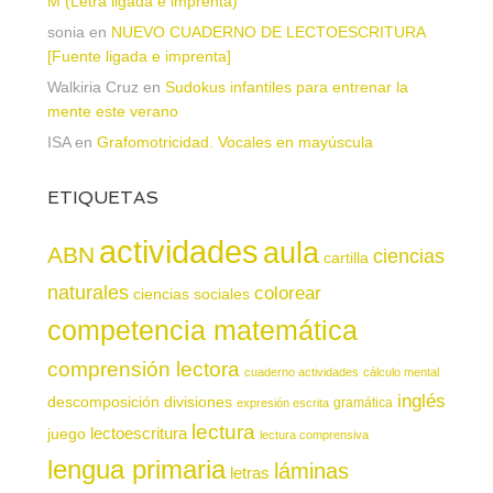
M (Letra ligada e imprenta)
sonia
en
NUEVO CUADERNO DE LECTOESCRITURA
[Fuente ligada e imprenta]
Walkiria Cruz
en
Sudokus infantiles para entrenar la
mente este verano
ISA
en
Grafomotricidad. Vocales en mayúscula
ETIQUETAS
actividades
aula
ABN
ciencias
cartilla
naturales
colorear
ciencias sociales
competencia matemática
comprensión lectora
cuaderno actividades
cálculo mental
inglés
descomposición
divisiones
gramática
expresión escrita
lectura
juego
lectoescritura
lectura comprensiva
lengua primaria
láminas
letras