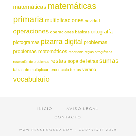
matemáticas
matemáticas
primaria
multiplicaciones
navidad
operaciones
ortografía
operaciones básicas
pizarra digital
pictogramas
problemas
problemas matemáticos
recortable
reglas ortográficas
sumas
restas
sopa de letras
resolución de problemas
verano
tablas de multiplicar
tercer ciclo
textos
vocabulario
INICIO
AVISO LEGAL
CONTACTO
WWW.RECURSOSEP.COM - COPYRIGHT 2026