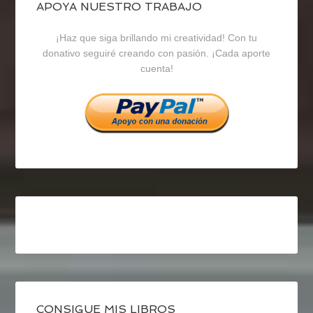
blogrecursosep
recursosep
recursosep
APOYA NUESTRO TRABAJO
¡Haz que siga brillando mi creatividad! Con tu
en
en
en
donativo seguiré creando con pasión. ¡Cada aporte
cuenta!
Facebook
Twitter
Instagram
CONSIGUE MIS LIBROS