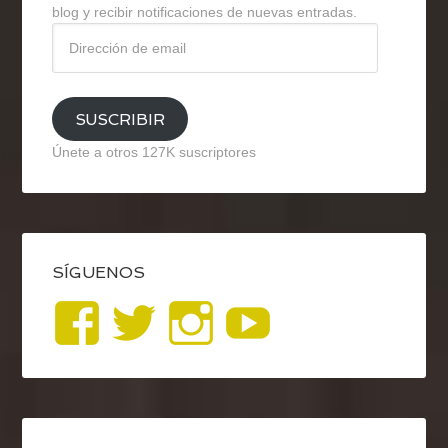
blog y recibir notificaciones de nuevas entradas.
Dirección
de
email
SUSCRIBIR
Únete a otros 127K suscriptores
SÍGUENOS
Ver
Ver
Ver
YouTub
perfil
perfil
perfil
de
de
de