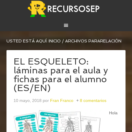
USTED ESTÁ AQUÍ:
INICIO
/
ARCHIVOS PARARELACIÓN
EL ESQUELETO:
láminas para el aula y
fichas para el alumno
(ES/EN)
10 mayo, 2018
por
Fran Franco
8 comentarios
Hola