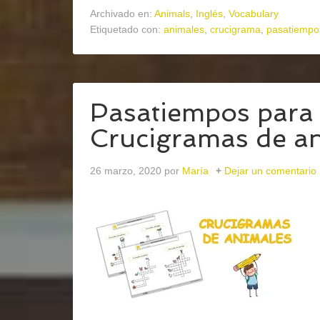
Archivado en:
Animals
,
Inglés
,
Vocabulary
Etiquetado con:
animales
,
crucigrama
,
pasatiempo
Pasatiempos para 
Crucigramas de a
26 marzo, 2020
por
María
Dejar un comentario