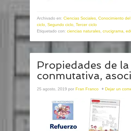
Archivado en:
Ciencias Sociales
,
Conocimiento del
ciclo
,
Segundo ciclo
,
Tercer ciclo
Etiquetado con:
ciencias naturales
,
crucigrama
,
ed
Propiedades de la 
conmutativa, asocia
25 agosto, 2019
por
Fran Franco
Dejar un come