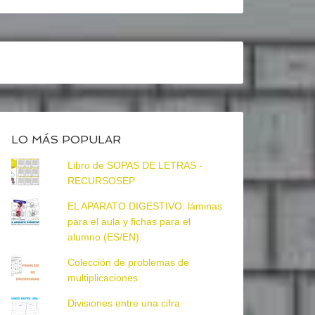
LO MÁS POPULAR
Libro de SOPAS DE LETRAS -
RECURSOSEP
EL APARATO DIGESTIVO: láminas
para el aula y fichas para el
alumno (ES/EN)
Colección de problemas de
multiplicaciones
Divisiones entre una cifra