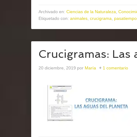
Archivado en:
Ciencias de la Naturaleza
,
Conocimi
Etiquetado con:
animales
,
crucigrama
,
pasatiempo
Crucigramas: Las 
20 diciembre, 2019
por
María
1 comentario