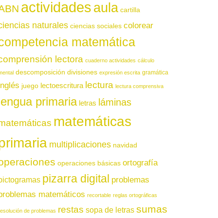
actividades
aula
ABN
cartilla
ciencias naturales
colorear
ciencias sociales
competencia matemática
comprensión lectora
cuaderno actividades
cálculo
descomposición
divisiones
gramática
mental
expresión escrita
lectura
inglés
juego
lectoescritura
lectura comprensiva
lengua primaria
láminas
letras
matemáticas
matemáticas
primaria
multiplicaciones
navidad
operaciones
ortografía
operaciones básicas
pizarra digital
pictogramas
problemas
problemas matemáticos
recortable
reglas ortográficas
sumas
restas
sopa de letras
resolución de problemas