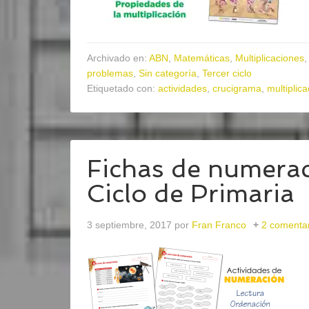
Archivado en:
ABN
,
Matemáticas
,
Multiplicaciones
problemas
,
Sin categoría
,
Tercer ciclo
Etiquetado con:
actividades
,
crucigrama
,
multiplic
Fichas de numerac
Ciclo de Primaria
3 septiembre, 2017
por
Fran Franco
2 comenta