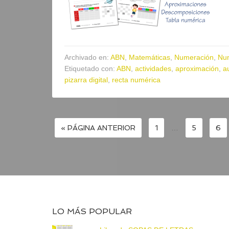
Archivado en:
ABN
,
Matemáticas
,
Numeración
,
Nu
Etiquetado con:
ABN
,
actividades
,
aproximación
,
a
pizarra digital
,
recta numérica
« PÁGINA ANTERIOR
1
…
5
6
LO MÁS POPULAR