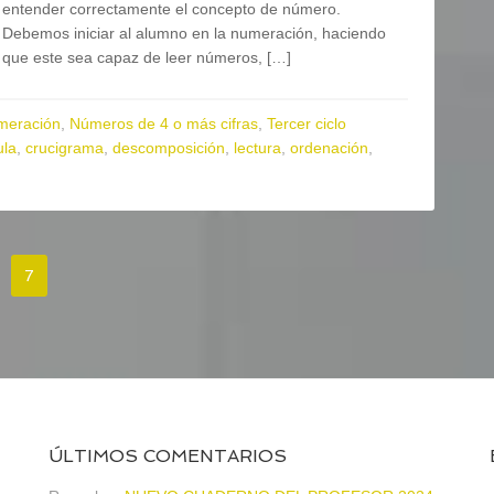
entender correctamente el concepto de número.
Debemos iniciar al alumno en la numeración, haciendo
que este sea capaz de leer números, […]
meración
,
Números de 4 o más cifras
,
Tercer ciclo
ula
,
crucigrama
,
descomposición
,
lectura
,
ordenación
,
7
ÚLTIMOS COMENTARIOS