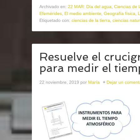
Archivado en:
22 MAR: Día del agua
,
Ciencias de 
Efemérides
,
El medio ambiente
,
Geografía física
,
L
Etiquetado con:
ciencias de la tierra
,
ciencias natu
Resuelve el cruci
para medir el tie
22 noviembre, 2019
por
María
Dejar un coment