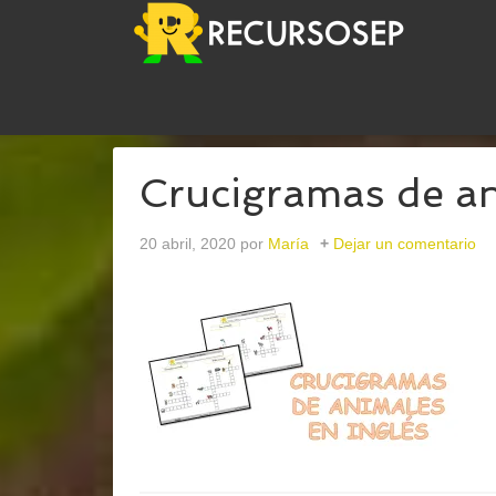
USTED ESTÁ AQUÍ:
INICIO
/
ARCHIVOS PARACR
Crucigramas de an
20 abril, 2020
por
María
Dejar un comentario