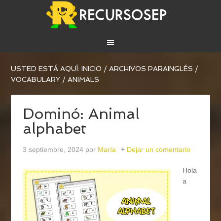
USTED ESTÁ AQUÍ:
INICIO
/
ARCHIVOS PARA
INGLÉS
/
VOCABULARY
/
ANIMALS
Dominó: Animal
alphabet
3 septiembre, 2024
por
María
Dejar un comentario
Hola
a