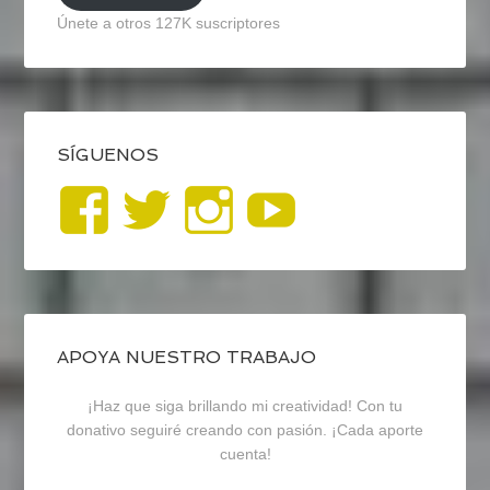
Únete a otros 127K suscriptores
SÍGUENOS
Ver
Ver
Ver
YouTub
perfil
perfil
perfil
de
de
de
blogrecursosep
recursosep
recursosep
APOYA NUESTRO TRABAJO
¡Haz que siga brillando mi creatividad! Con tu
en
en
en
donativo seguiré creando con pasión. ¡Cada aporte
cuenta!
Facebook
Twitter
Instagram