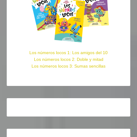
Los números locos 1: Los amigos del 10
Los números locos 2: Doble y mitad
Los números locos 3: Sumas sencillas