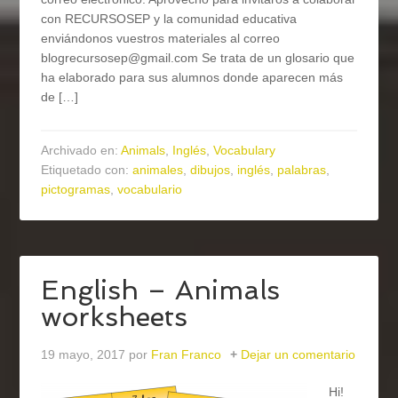
con RECURSOSEP y la comunidad educativa
enviándonos vuestros materiales al correo
blogrecursosep@gmail.com Se trata de un glosario que
ha elaborado para sus alumnos donde aparecen más
de […]
Archivado en:
Animals
,
Inglés
,
Vocabulary
Etiquetado con:
animales
,
dibujos
,
inglés
,
palabras
,
pictogramas
,
vocabulario
English – Animals
worksheets
19 mayo, 2017
por
Fran Franco
Dejar un comentario
Hi!