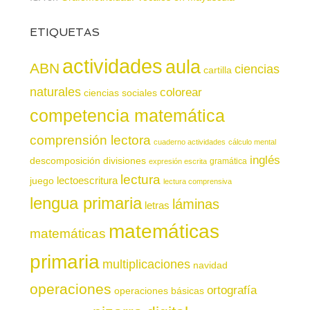
ETIQUETAS
actividades
aula
ABN
ciencias
cartilla
naturales
colorear
ciencias sociales
competencia matemática
comprensión lectora
cuaderno actividades
cálculo mental
inglés
descomposición
divisiones
gramática
expresión escrita
lectura
juego
lectoescritura
lectura comprensiva
lengua primaria
láminas
letras
matemáticas
matemáticas
primaria
multiplicaciones
navidad
operaciones
ortografía
operaciones básicas