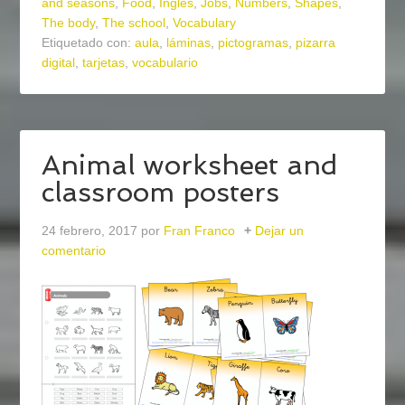
and seasons
,
Food
,
Inglés
,
Jobs
,
Numbers
,
Shapes
,
The body
,
The school
,
Vocabulary
Etiquetado con:
aula
,
láminas
,
pictogramas
,
pizarra
digital
,
tarjetas
,
vocabulario
Animal worksheet and
classroom posters
24 febrero, 2017
por
Fran Franco
Dejar un
comentario