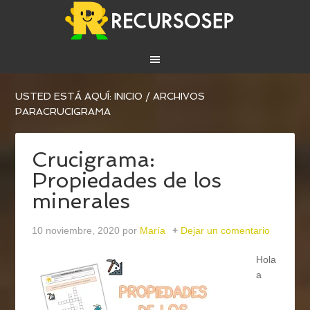
USTED ESTÁ AQUÍ:
INICIO
/
ARCHIVOS
PARACRUCIGRAMA
Crucigrama:
Propiedades de los
minerales
10 noviembre, 2020
por
María
Dejar un comentario
Hola
a