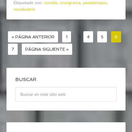
Etiquetado con:
comida
,
crucigrama
,
pasatiempos
,
vocabulario
« PÁGINA ANTERIOR
1
…
4
5
6
7
PÁGINA SIGUIENTE »
BUSCAR