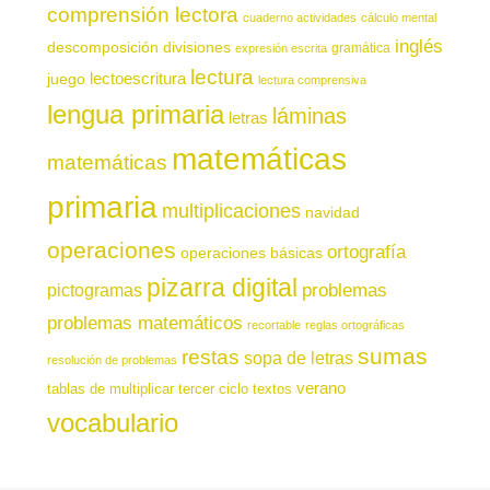
comprensión lectora
cuaderno actividades
cálculo mental
inglés
descomposición
divisiones
gramática
expresión escrita
lectura
juego
lectoescritura
lectura comprensiva
lengua primaria
láminas
letras
matemáticas
matemáticas
primaria
multiplicaciones
navidad
operaciones
ortografía
operaciones básicas
pizarra digital
pictogramas
problemas
problemas matemáticos
recortable
reglas ortográficas
sumas
restas
sopa de letras
resolución de problemas
verano
tablas de multiplicar
tercer ciclo
textos
vocabulario