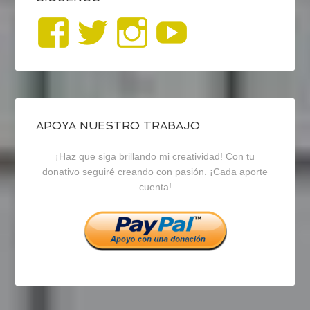
Ver
Ver
Ver
YouTub
perfil
perfil
perfil
de
de
de
blogrecursosep
recursosep
recursosep
APOYA NUESTRO TRABAJO
¡Haz que siga brillando mi creatividad! Con tu
en
en
en
donativo seguiré creando con pasión. ¡Cada aporte
cuenta!
Facebook
Twitter
Instagram