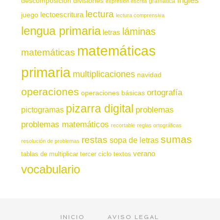
descomposición
divisiones
gramática
expresión escrita
lectura
juego
lectoescritura
lectura comprensiva
lengua primaria
láminas
letras
matemáticas
matemáticas
primaria
multiplicaciones
navidad
operaciones
ortografía
operaciones básicas
pizarra digital
pictogramas
problemas
problemas matemáticos
recortable
reglas ortográficas
sumas
restas
sopa de letras
resolución de problemas
verano
tablas de multiplicar
tercer ciclo
textos
vocabulario
INICIO
AVISO LEGAL