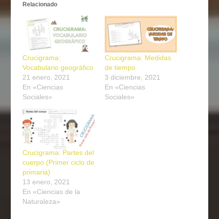
Relacionado
Crucigrama:
Crucigrama: Medidas
Vocabulario geográfico
de tiempo
21 enero, 2021
3 diciembre, 2021
En «Ciencias
En «Ciencias
Sociales»
Sociales»
Crucigrama: Partes del
cuerpo (Primer ciclo de
primaria)
13 enero, 2021
En «Ciencias de la
Naturaleza»