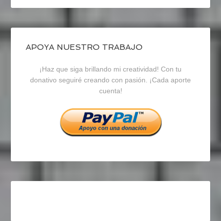
perfil
perfil
perfil
de
de
de
blogrecursosep
recursosep
recursosep
APOYA NUESTRO TRABAJO
¡Haz que siga brillando mi creatividad! Con tu
en
en
en
donativo seguiré creando con pasión. ¡Cada aporte
cuenta!
Facebook
Twitter
Instagram