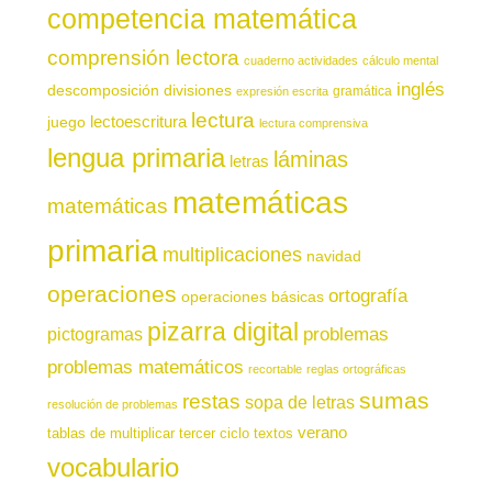
competencia matemática
comprensión lectora
cuaderno actividades
cálculo mental
inglés
descomposición
divisiones
gramática
expresión escrita
lectura
juego
lectoescritura
lectura comprensiva
lengua primaria
láminas
letras
matemáticas
matemáticas
primaria
multiplicaciones
navidad
operaciones
ortografía
operaciones básicas
pizarra digital
pictogramas
problemas
problemas matemáticos
recortable
reglas ortográficas
sumas
restas
sopa de letras
resolución de problemas
verano
tablas de multiplicar
tercer ciclo
textos
vocabulario