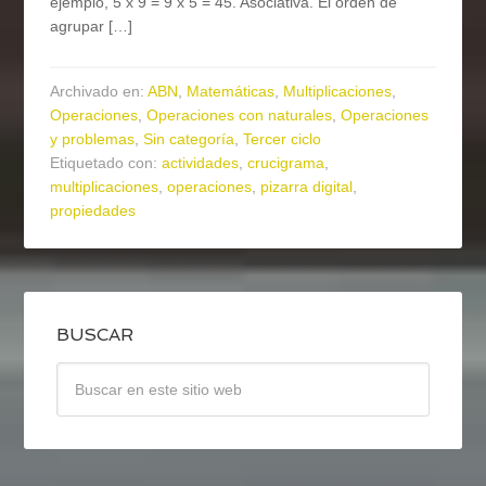
ejemplo, 5 x 9 = 9 x 5 = 45. Asociativa. El orden de
agrupar […]
Archivado en:
ABN
,
Matemáticas
,
Multiplicaciones
,
Operaciones
,
Operaciones con naturales
,
Operaciones
y problemas
,
Sin categoría
,
Tercer ciclo
Etiquetado con:
actividades
,
crucigrama
,
multiplicaciones
,
operaciones
,
pizarra digital
,
propiedades
BUSCAR