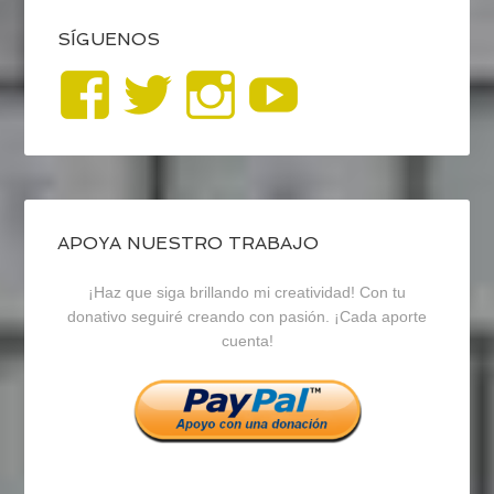
SÍGUENOS
Ver
Ver
Ver
YouTub
perfil
perfil
perfil
de
de
de
blogrecursosep
recursosep
recursosep
APOYA NUESTRO TRABAJO
¡Haz que siga brillando mi creatividad! Con tu
en
en
en
donativo seguiré creando con pasión. ¡Cada aporte
cuenta!
Facebook
Twitter
Instagram