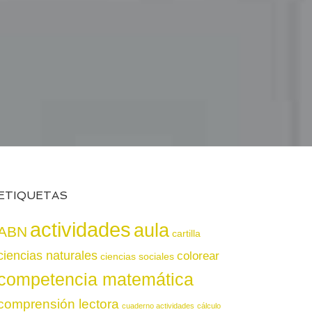
ETIQUETAS
actividades
aula
ABN
cartilla
ciencias naturales
colorear
ciencias sociales
competencia matemática
comprensión lectora
cuaderno actividades
cálculo