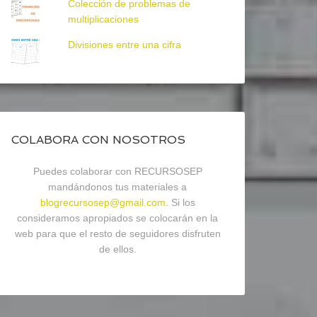
Colección de problemas de
multiplicaciones
Divisiones entre una cifra
COLABORA CON NOSOTROS
Puedes colaborar con RECURSOSEP
mandándonos tus materiales a
blogrecursosep@gmail.com
. Si los
consideramos apropiados se colocarán en la
web para que el resto de seguidores disfruten
de ellos.