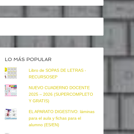
LO MÁS POPULAR
Libro de SOPAS DE LETRAS -
RECURSOSEP
NUEVO CUADERNO DOCENTE
2025 – 2026 (SUPERCOMPLETO
Y GRATIS)
EL APARATO DIGESTIVO: láminas
para el aula y fichas para el
alumno (ES/EN)