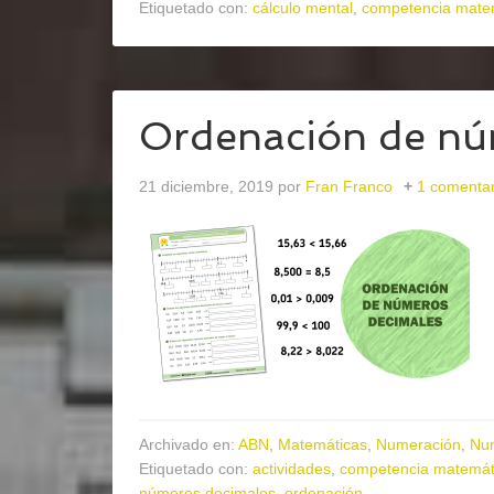
Etiquetado con:
cálculo mental
,
competencia mate
Ordenación de nú
21 diciembre, 2019
por
Fran Franco
1 comentar
Archivado en:
ABN
,
Matemáticas
,
Numeración
,
Nu
Etiquetado con:
actividades
,
competencia matemát
números decimales
,
ordenación