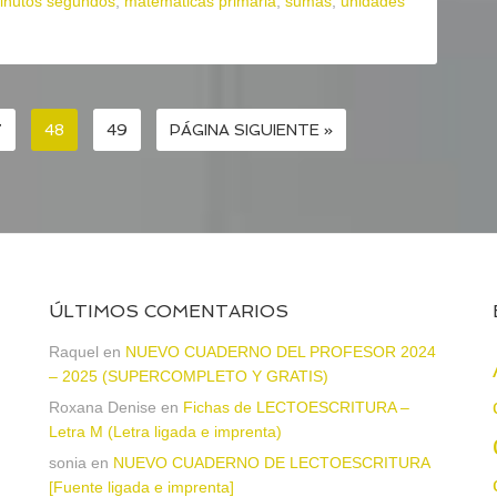
inutos segundos
,
matemáticas primaria
,
sumas
,
unidades
7
48
49
PÁGINA SIGUIENTE »
ÚLTIMOS COMENTARIOS
Raquel
en
NUEVO CUADERNO DEL PROFESOR 2024
– 2025 (SUPERCOMPLETO Y GRATIS)
Roxana Denise
en
Fichas de LECTOESCRITURA –
Letra M (Letra ligada e imprenta)
sonia
en
NUEVO CUADERNO DE LECTOESCRITURA
a
[Fuente ligada e imprenta]