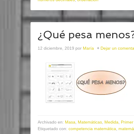
¿Qué pesa menos
12 diciembre, 2019
por
María
Dejar un comenta
Archivado en:
Masa
,
Matemáticas
,
Medida
,
Primer 
Etiquetado con:
competencia matemática
,
matemát