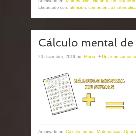
Archivado en:
Matemáticas
,
Numeración
,
Numerac
Etiquetado con:
atención
,
competencia matemátic
Cálculo mental de 
23 diciembre, 2019
por
María
Dejar un comenta
Archivado en:
Cálculo mental
,
Matemáticas
,
Opera