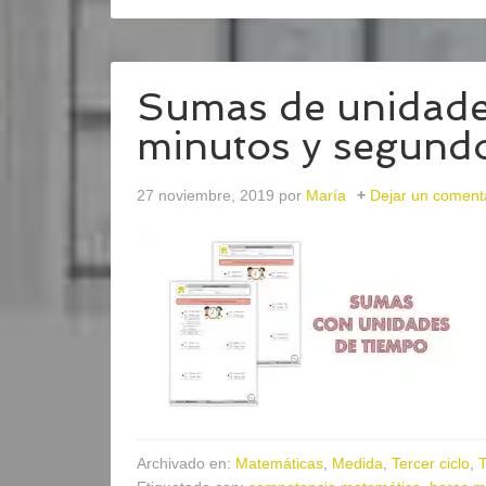
Sumas de unidades
minutos y segund
27 noviembre, 2019
por
María
Dejar un coment
Archivado en:
Matemáticas
,
Medida
,
Tercer ciclo
,