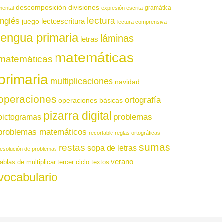
descomposición
divisiones
gramática
mental
expresión escrita
lectura
inglés
juego
lectoescritura
lectura comprensiva
lengua primaria
láminas
letras
matemáticas
matemáticas
primaria
multiplicaciones
navidad
operaciones
ortografía
operaciones básicas
pizarra digital
pictogramas
problemas
problemas matemáticos
recortable
reglas ortográficas
sumas
restas
sopa de letras
resolución de problemas
verano
tablas de multiplicar
tercer ciclo
textos
vocabulario