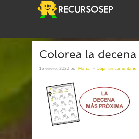
USTED ESTÁ AQUÍ:
INICIO
/
ARCHIVOS PARACO
Colorea la decena
15 enero, 2020
por
María
Dejar un comentario