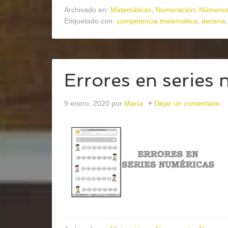
Archivado en:
Matemáticas
,
Numeración
,
Números 
Etiquetado con:
competencia matemática
,
decena
Errores en series 
9 enero, 2020
por
María
Dejar un comentario