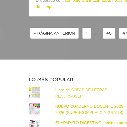
Etiquetado con:
competencia matemática
,
horas m
de tiempo
« PÁGINA ANTERIOR
1
…
46
4
LO MÁS POPULAR
Libro de SOPAS DE LETRAS -
RECURSOSEP
NUEVO CUADERNO DOCENTE 2025 –
2026 (SUPERCOMPLETO Y GRATIS)
EL APARATO DIGESTIVO: láminas par