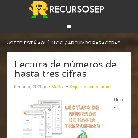
USTED ESTÁ AQUÍ:
INICIO
/
ARCHIVOS PARACIFRAS
Lectura de números de
hasta tres cifras
9 marzo, 2020
por
María
Dejar un comentario
Hola
a