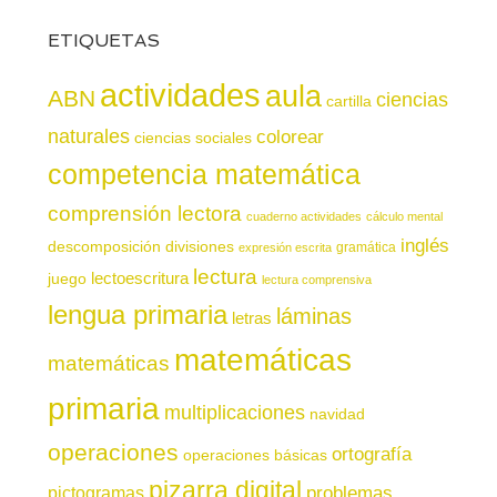
ETIQUETAS
actividades
aula
ABN
ciencias
cartilla
naturales
colorear
ciencias sociales
competencia matemática
comprensión lectora
cuaderno actividades
cálculo mental
inglés
descomposición
divisiones
gramática
expresión escrita
lectura
juego
lectoescritura
lectura comprensiva
lengua primaria
láminas
letras
matemáticas
matemáticas
primaria
multiplicaciones
navidad
operaciones
ortografía
operaciones básicas
pizarra digital
pictogramas
problemas