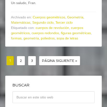
Un saludo, Fran.
Archivado en:
Cuerpos geométricos
,
Geometría
,
Matemáticas
,
Segundo ciclo
,
Tercer ciclo
Etiquetado con:
cuerpos de revolución
,
cuerpos
geométricos
,
cuerpos redondos
,
figuras geométricas
,
formas
,
geometría
,
poliedros
,
sopa de letras
1
2
3
PÁGINA SIGUIENTE »
BUSCAR