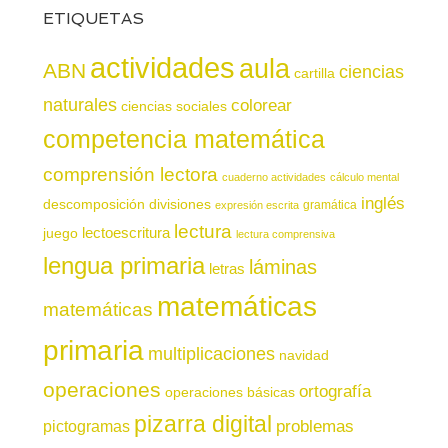
ETIQUETAS
actividades
aula
ABN
ciencias
cartilla
naturales
colorear
ciencias sociales
competencia matemática
comprensión lectora
cuaderno actividades
cálculo mental
inglés
descomposición
divisiones
gramática
expresión escrita
lectura
juego
lectoescritura
lectura comprensiva
lengua primaria
láminas
letras
matemáticas
matemáticas
primaria
multiplicaciones
navidad
operaciones
ortografía
operaciones básicas
pizarra digital
pictogramas
problemas