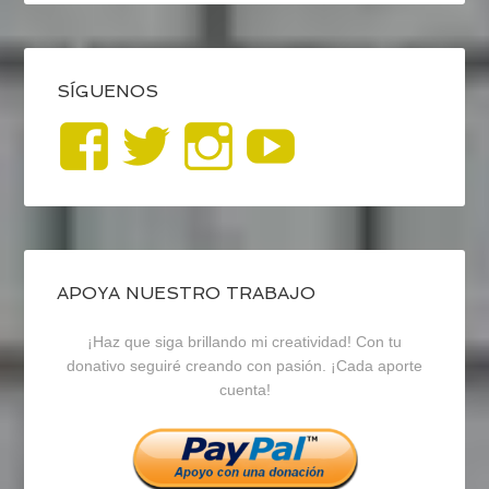
SÍGUENOS
Ver
Ver
Ver
YouTub
perfil
perfil
perfil
de
de
de
blogrecursosep
recursosep
recursosep
APOYA NUESTRO TRABAJO
¡Haz que siga brillando mi creatividad! Con tu
en
en
en
donativo seguiré creando con pasión. ¡Cada aporte
cuenta!
Facebook
Twitter
Instagram