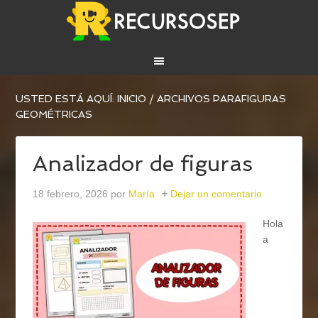
USTED ESTÁ AQUÍ:
INICIO
/
ARCHIVOS PARAFIGURAS
GEOMÉTRICAS
Analizador de figuras
18 febrero, 2026
por
María
Dejar un comentario
Hola
a