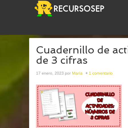
USTED ESTÁ AQUÍ:
INICIO
/
ARCHIVOS PARA
MA
Cuadernillo de ac
de 3 cifras
17 enero, 2023
por
María
1 comentario