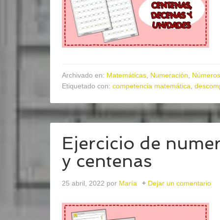
Archivado en:
Matemáticas
,
Numeración
,
Números 
Etiquetado con:
competencia matemática
,
descomp
Ejercicio de nume
y centenas
25 abril, 2022
por
María
Dejar un comentario