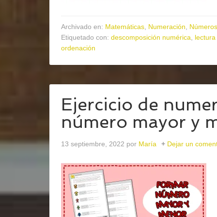
Archivado en:
Matemáticas
,
Numeración
,
Números 
Etiquetado con:
descomposición numérica
,
lectur
ordenación
Ejercicio de nume
número mayor y 
13 septiembre, 2022
por
María
Dejar un coment