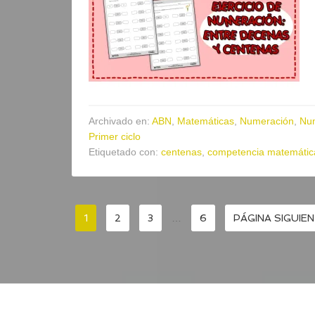
Archivado en:
ABN
,
Matemáticas
,
Numeración
,
Nu
Primer ciclo
Etiquetado con:
centenas
,
competencia matemátic
1
2
3
…
6
PÁGINA SIGUIEN