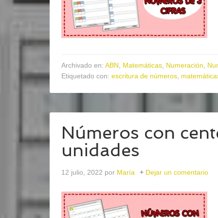
Archivado en:
ABN
,
Matemáticas
,
Numeración
,
Nu
Etiquetado con:
escritura de números
,
matemáticas
Números con cent
unidades
12 julio, 2022
por
María
Dejar un comentario