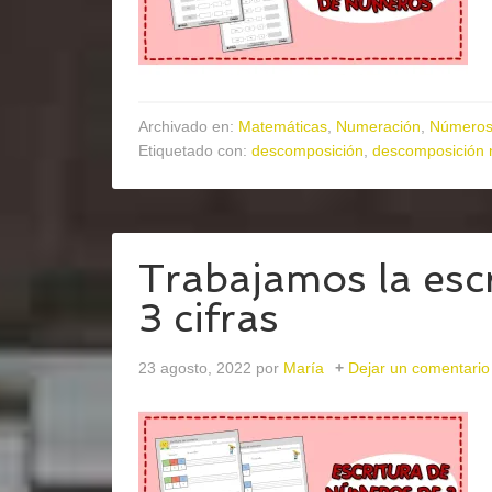
Archivado en:
Matemáticas
,
Numeración
,
Números 
Etiquetado con:
descomposición
,
descomposición 
Trabajamos la esc
3 cifras
23 agosto, 2022
por
María
Dejar un comentario