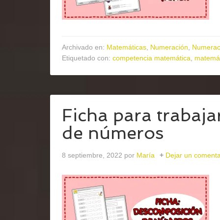
Archivado en:
Matemáticas
,
Numeración
,
Numerac
Etiquetado con:
competencia matemática
,
matemát
Ficha para trabaj
de números
8 septiembre, 2022
por
María
Dejar un comenta