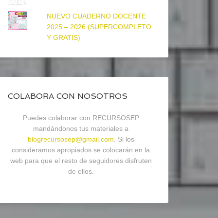
NUEVO CUADERNO DOCENTE
2025 – 2026 (SUPERCOMPLETO
Y GRATIS)
COLABORA CON NOSOTROS
Puedes colaborar con RECURSOSEP
mandándonos tus materiales a
blogrecursosep@gmail.com
. Si los
consideramos apropiados se colocarán en la
web para que el resto de seguidores disfruten
de ellos.