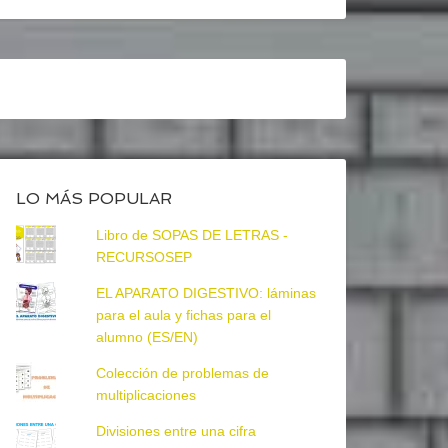
LO MÁS POPULAR
Libro de SOPAS DE LETRAS -
RECURSOSEP
EL APARATO DIGESTIVO: láminas
para el aula y fichas para el
alumno (ES/EN)
Colección de problemas de
multiplicaciones
Divisiones entre una cifra