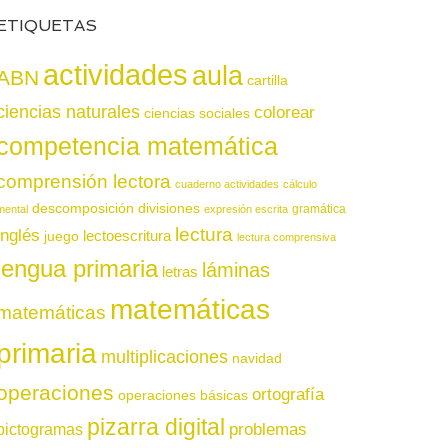
ETIQUETAS
actividades
aula
ABN
cartilla
ciencias naturales
colorear
ciencias sociales
competencia matemática
comprensión lectora
cuaderno actividades
cálculo
descomposición
divisiones
gramática
mental
expresión escrita
lectura
inglés
juego
lectoescritura
lectura comprensiva
lengua primaria
láminas
letras
matemáticas
matemáticas
primaria
multiplicaciones
navidad
operaciones
ortografía
operaciones básicas
pizarra digital
pictogramas
problemas