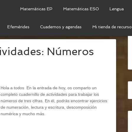
Matemáticas EP
Matemáticas ESO
Lengua
Efemérides
Cuadernos y agendas
Mi tienda de recurso
TEMÁTICAS
/
NUMERACIÓN
/
NÚMEROS DE 3 CIFRAS
tividades: Números
Hola a todos En la entrada de hoy, os comparto un
completo cuadernillo de actividades para trabajar los
números de tres cifras. En él, podrás encontrar ejercicios
de numeración, lectura y escritura, descomposición
numérica y mucho más.