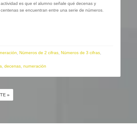
actividad es que el alumno señale qué decenas y
centenas se encuentran entre una serie de números.
meración
,
Números de 2 cifras
,
Números de 3 cifras
,
a
,
decenas
,
numeración
TE »