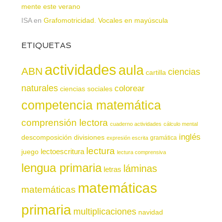
mente este verano
ISA
en
Grafomotricidad. Vocales en mayúscula
ETIQUETAS
actividades
aula
ABN
ciencias
cartilla
naturales
colorear
ciencias sociales
competencia matemática
comprensión lectora
cuaderno actividades
cálculo mental
inglés
descomposición
divisiones
gramática
expresión escrita
lectura
juego
lectoescritura
lectura comprensiva
lengua primaria
láminas
letras
matemáticas
matemáticas
primaria
multiplicaciones
navidad