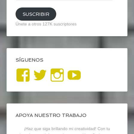
email
SUSCRIBIR
Únete a otros 127K suscriptores
SÍGUENOS
Ver
Ver
Ver
YouTub
perfil
perfil
perfil
de
de
de
blogrecursosep
recursosep
recursosep
APOYA NUESTRO TRABAJO
¡Haz que siga brillando mi creatividad! Con tu