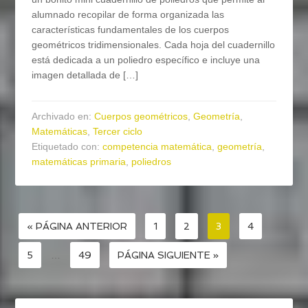
alumnado recopilar de forma organizada las
características fundamentales de los cuerpos
geométricos tridimensionales. Cada hoja del cuadernillo
está dedicada a un poliedro específico e incluye una
imagen detallada de […]
Archivado en:
Cuerpos geométricos
,
Geometría
,
Matemáticas
,
Tercer ciclo
Etiquetado con:
competencia matemática
,
geometría
,
matemáticas primaria
,
poliedros
« PÁGINA ANTERIOR
1
2
3
4
5
…
49
PÁGINA SIGUIENTE »