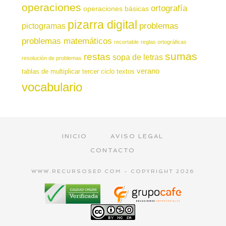
operaciones
ortografía
operaciones básicas
pizarra digital
pictogramas
problemas
problemas matemáticos
recortable
reglas ortográficas
sumas
restas
sopa de letras
resolución de problemas
verano
tablas de multiplicar
tercer ciclo
textos
vocabulario
INICIO
AVISO LEGAL
CONTACTO
WWW.RECURSOSEP.COM - COPYRIGHT 2026