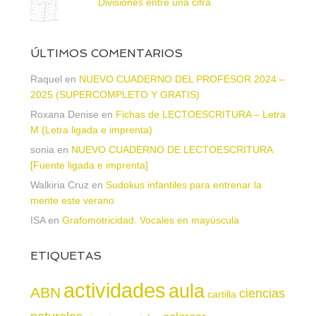
Divisiones entre una cifra
ÚLTIMOS COMENTARIOS
Raquel
en
NUEVO CUADERNO DEL PROFESOR 2024 –
2025 (SUPERCOMPLETO Y GRATIS)
Roxana Denise
en
Fichas de LECTOESCRITURA – Letra
M (Letra ligada e imprenta)
sonia
en
NUEVO CUADERNO DE LECTOESCRITURA
[Fuente ligada e imprenta]
Walkiria Cruz
en
Sudokus infantiles para entrenar la
mente este verano
ISA
en
Grafomotricidad. Vocales en mayúscula
ETIQUETAS
actividades
aula
ABN
ciencias
cartilla