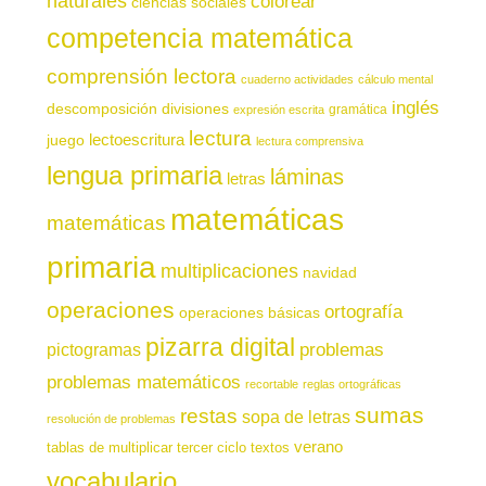
naturales
colorear
ciencias sociales
competencia matemática
comprensión lectora
cuaderno actividades
cálculo mental
inglés
descomposición
divisiones
gramática
expresión escrita
lectura
juego
lectoescritura
lectura comprensiva
lengua primaria
láminas
letras
matemáticas
matemáticas
primaria
multiplicaciones
navidad
operaciones
ortografía
operaciones básicas
pizarra digital
pictogramas
problemas
problemas matemáticos
recortable
reglas ortográficas
sumas
restas
sopa de letras
resolución de problemas
verano
tablas de multiplicar
tercer ciclo
textos
vocabulario