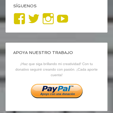
SÍGUENOS
Ver
Ver
Ver
YouTub
perfil
perfil
perfil
de
de
de
blogrecursosep
recursosep
recursosep
APOYA NUESTRO TRABAJO
¡Haz que siga brillando mi creatividad! Con tu
en
en
en
donativo seguiré creando con pasión. ¡Cada aporte
cuenta!
Facebook
Twitter
Instagram