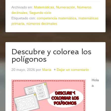
Archivado en:
Matemáticas
,
Numeración
,
Números
decimales
,
Segundo ciclo
Etiquetado con:
competencia matemática
,
matemáticas
primaria
,
números decimales
Descubre y colorea los
polígonos
20 mayo, 2026
por
María
Dejar un comentario
Hola
a