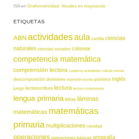
ISA
en
Grafomotricidad. Vocales en mayúscula
ETIQUETAS
actividades
aula
ABN
ciencias
cartilla
naturales
colorear
ciencias sociales
competencia matemática
comprensión lectora
cuaderno actividades
cálculo mental
inglés
descomposición
divisiones
gramática
expresión escrita
lectura
juego
lectoescritura
lectura comprensiva
lengua primaria
láminas
letras
matemáticas
matemáticas
primaria
multiplicaciones
navidad
operaciones
ortografía
operaciones básicas