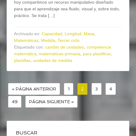
hoy compartimos un recurso manipulativo diseñado
para que el aprendizaje sea fluido, visual y, sobre todo,
práctico. Se trata […]
Archivado en:
Capacidad
,
Longitud
,
Masa
,
Matemáticas
,
Medida
,
Tercer ciclo
Etiquetado con:
cambio de unidades
,
competencia
matemática
,
matemáticas primaria
,
para plastificar
,
plantillas
,
unidades de medida
« PÁGINA ANTERIOR
1
2
3
4
…
49
PÁGINA SIGUIENTE »
BUSCAR