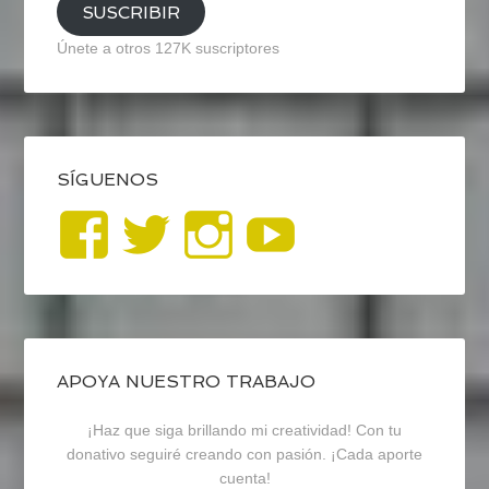
SUSCRIBIR
Únete a otros 127K suscriptores
SÍGUENOS
Ver
Ver
Ver
YouTub
perfil
perfil
perfil
de
de
de
blogrecursosep
recursosep
recursosep
APOYA NUESTRO TRABAJO
¡Haz que siga brillando mi creatividad! Con tu
en
en
en
donativo seguiré creando con pasión. ¡Cada aporte
cuenta!