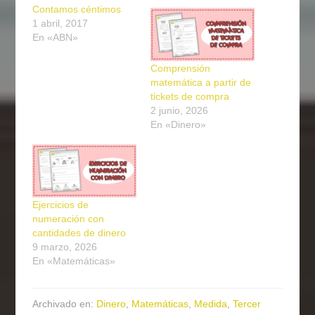
Contamos céntimos
1 abril, 2017
En «ABN»
Comprensión
matemática a partir de
tickets de compra
2 junio, 2026
En «Dinero»
Ejercicios de
numeración con
cantidades de dinero
9 marzo, 2026
En «Matemáticas»
Archivado en:
Dinero
,
Matemáticas
,
Medida
,
Tercer