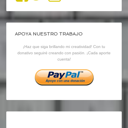
perfil
perfil
perfil
de
de
de
blogrecursosep
recursosep
recursosep
APOYA NUESTRO TRABAJO
¡Haz que siga brillando mi creatividad! Con tu
en
en
en
donativo seguiré creando con pasión. ¡Cada aporte
cuenta!
Facebook
Twitter
Instagram