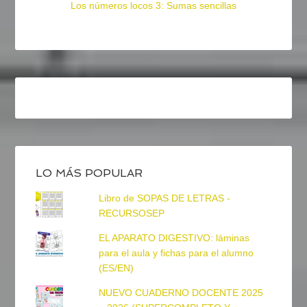
Los números locos 3: Sumas sencillas
LO MÁS POPULAR
Libro de SOPAS DE LETRAS -
RECURSOSEP
EL APARATO DIGESTIVO: láminas
para el aula y fichas para el alumno
(ES/EN)
NUEVO CUADERNO DOCENTE 2025