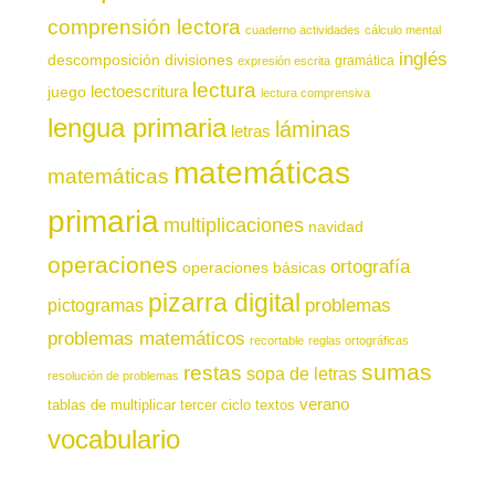
comprensión lectora
cuaderno actividades
cálculo mental
inglés
descomposición
divisiones
gramática
expresión escrita
lectura
juego
lectoescritura
lectura comprensiva
lengua primaria
láminas
letras
matemáticas
matemáticas
primaria
multiplicaciones
navidad
operaciones
ortografía
operaciones básicas
pizarra digital
pictogramas
problemas
problemas matemáticos
recortable
reglas ortográficas
sumas
restas
sopa de letras
resolución de problemas
verano
tablas de multiplicar
tercer ciclo
textos
vocabulario