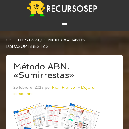
USTED ESTÁ AQUÍ:
INICIO
/
ARCHIVOS
PARASUMIRRESTAS
Método ABN.
«Sumirrestas»
25 febrero, 2017
por
Fran Franco
Dejar un
comentario