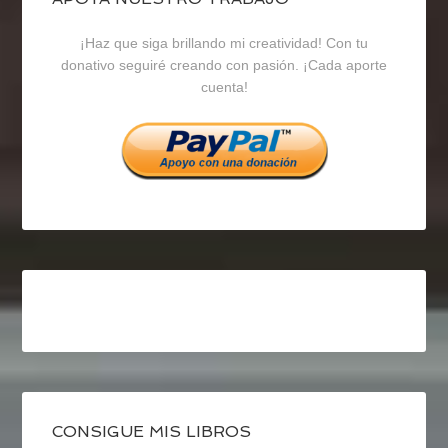
blogrecursosep
recursosep
recursosep
¡Haz que siga brillando mi creatividad! Con tu
en
en
en
donativo seguiré creando con pasión. ¡Cada aporte
cuenta!
Facebook
Twitter
Instagram
CONSIGUE MIS LIBROS