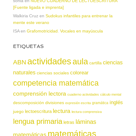
sonia
en
NUEVO CUADERNO DE LECTOESCRITURA
[Fuente ligada e imprenta]
Walkiria Cruz
en
Sudokus infantiles para entrenar la
mente este verano
ISA
en
Grafomotricidad. Vocales en mayúscula
ETIQUETAS
actividades
aula
ABN
ciencias
cartilla
naturales
colorear
ciencias sociales
competencia matemática
comprensión lectora
cuaderno actividades
cálculo mental
inglés
descomposición
divisiones
gramática
expresión escrita
lectura
juego
lectoescritura
lectura comprensiva
lengua primaria
láminas
letras
matemáticas
matemáticas