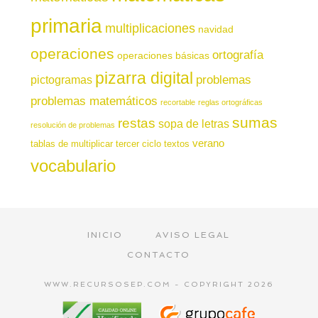
primaria
multiplicaciones
navidad
operaciones
ortografía
operaciones básicas
pizarra digital
pictogramas
problemas
problemas matemáticos
recortable
reglas ortográficas
sumas
restas
sopa de letras
resolución de problemas
verano
tablas de multiplicar
tercer ciclo
textos
vocabulario
INICIO
AVISO LEGAL
CONTACTO
WWW.RECURSOSEP.COM - COPYRIGHT 2026