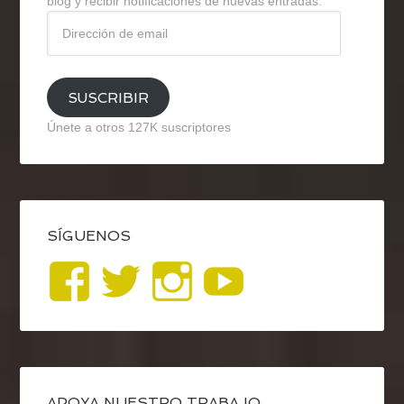
blog y recibir notificaciones de nuevas entradas.
Dirección
de
email
SUSCRIBIR
Únete a otros 127K suscriptores
SÍGUENOS
Ver
Ver
Ver
YouTub
perfil
perfil
perfil
de
de
de
APOYA NUESTRO TRABAJO