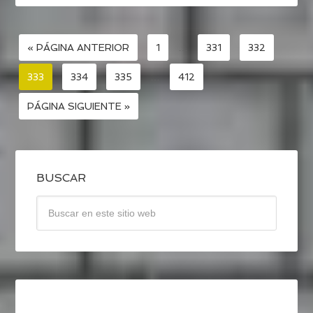
« PÁGINA ANTERIOR
1
…
331
332
333
334
335
…
412
PÁGINA SIGUIENTE »
BUSCAR