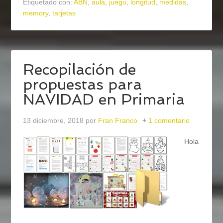
Etiquetado con:
ABN
,
aula
,
juego
,
longitud
,
medidas
,
memory
,
tarjetas
Recopilación de
propuestas para
NAVIDAD en Primaria
13 diciembre, 2018
por
Fran Franco
1 comentario
Hola