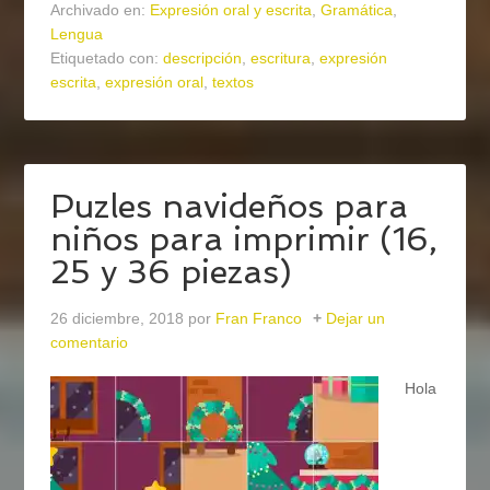
Archivado en:
Expresión oral y escrita
,
Gramática
,
Lengua
Etiquetado con:
descripción
,
escritura
,
expresión
escrita
,
expresión oral
,
textos
Puzles navideños para
niños para imprimir (16,
25 y 36 piezas)
26 diciembre, 2018
por
Fran Franco
Dejar un
comentario
Hola