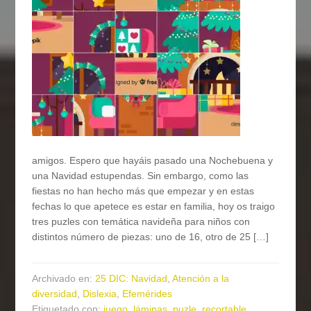
amigos. Espero que hayáis pasado una Nochebuena y
una Navidad estupendas. Sin embargo, como las
fiestas no han hecho más que empezar y en estas
fechas lo que apetece es estar en familia, hoy os traigo
tres puzles con temática navideña para niños con
distintos número de piezas: uno de 16, otro de 25 […]
Archivado en:
25 DIC: Navidad
,
Atención a la
diversidad
,
Dislexia
,
Efemérides
Etiquetado con:
juego
,
láminas
,
puzle
,
recortable