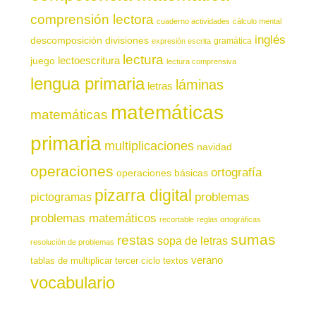
comprensión lectora
cuaderno actividades
cálculo mental
inglés
descomposición
divisiones
gramática
expresión escrita
lectura
juego
lectoescritura
lectura comprensiva
lengua primaria
láminas
letras
matemáticas
matemáticas
primaria
multiplicaciones
navidad
operaciones
ortografía
operaciones básicas
pizarra digital
pictogramas
problemas
problemas matemáticos
recortable
reglas ortográficas
sumas
restas
sopa de letras
resolución de problemas
verano
tablas de multiplicar
tercer ciclo
textos
vocabulario