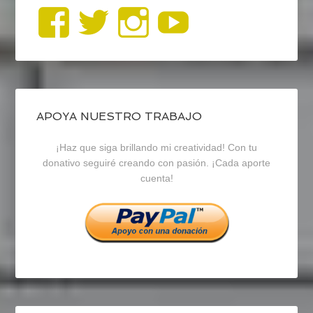
Ver
Ver
Ver
YouTub
perfil
perfil
perfil
de
de
de
blogrecursosep
recursosep
recursosep
APOYA NUESTRO TRABAJO
¡Haz que siga brillando mi creatividad! Con tu
en
en
en
donativo seguiré creando con pasión. ¡Cada aporte
cuenta!
Facebook
Twitter
Instagram