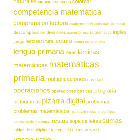
naturales
colorear
ciencias sociales
competencia matemática
comprensión lectora
cuaderno actividades
cálculo mental
inglés
descomposición
divisiones
gramática
expresión escrita
lectura
juego
lectoescritura
lectura comprensiva
lengua primaria
láminas
letras
matemáticas
matemáticas
primaria
multiplicaciones
navidad
operaciones
ortografía
operaciones básicas
pizarra digital
pictogramas
problemas
problemas matemáticos
recortable
reglas ortográficas
sumas
restas
sopa de letras
resolución de problemas
verano
tablas de multiplicar
tercer ciclo
textos
vocabulario