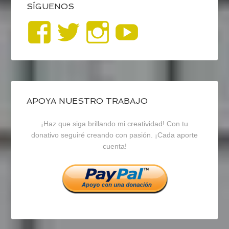
SÍGUENOS
Ver
Ver
Ver
YouTub
perfil
perfil
perfil
de
de
de
blogrecursosep
recursosep
recursosep
APOYA NUESTRO TRABAJO
¡Haz que siga brillando mi creatividad! Con tu
en
en
en
donativo seguiré creando con pasión. ¡Cada aporte
cuenta!
Facebook
Twitter
Instagram