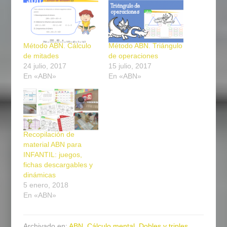
Método ABN. Cálculo
Método ABN. Triángulo
de mitades
de operaciones
24 julio, 2017
15 julio, 2017
En «ABN»
En «ABN»
Recopilación de
material ABN para
INFANTIL: juegos,
fichas descargables y
dinámicas
5 enero, 2018
En «ABN»
Archivado en:
ABN
,
Cálculo mental
,
Dobles y triples
,