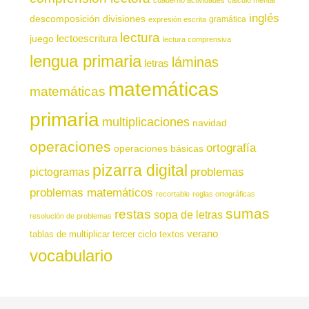
cuaderno actividades
cálculo mental
inglés
descomposición
divisiones
gramática
expresión escrita
lectura
juego
lectoescritura
lectura comprensiva
lengua primaria
láminas
letras
matemáticas
matemáticas
primaria
multiplicaciones
navidad
operaciones
ortografía
operaciones básicas
pizarra digital
pictogramas
problemas
problemas matemáticos
recortable
reglas ortográficas
sumas
restas
sopa de letras
resolución de problemas
verano
tablas de multiplicar
tercer ciclo
textos
vocabulario