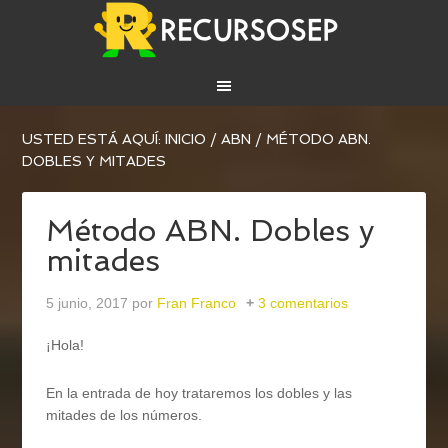
USTED ESTÁ AQUÍ:
INICIO
/
ABN
/
MÉTODO ABN.
DOBLES Y MITADES
Método ABN. Dobles y
mitades
5 junio, 2017
por
Fran Franco
3 comentarios
¡Hola!
En la entrada de hoy trataremos los dobles y las
mitades de los números.