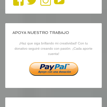
Ver
Ver
Ver
YouTub
perfil
perfil
perfil
de
de
de
blogrecursosep
recursosep
recursosep
APOYA NUESTRO TRABAJO
¡Haz que siga brillando mi creatividad! Con tu
en
en
en
donativo seguiré creando con pasión. ¡Cada aporte
cuenta!
Facebook
Twitter
Instagram