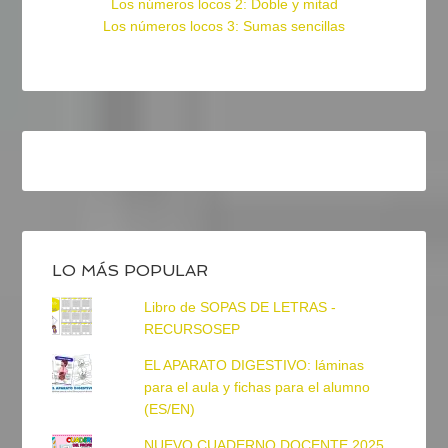
Los números locos 2: Doble y mitad
Los números locos 3: Sumas sencillas
LO MÁS POPULAR
Libro de SOPAS DE LETRAS -
RECURSOSEP
EL APARATO DIGESTIVO: láminas
para el aula y fichas para el alumno
(ES/EN)
NUEVO CUADERNO DOCENTE 2025