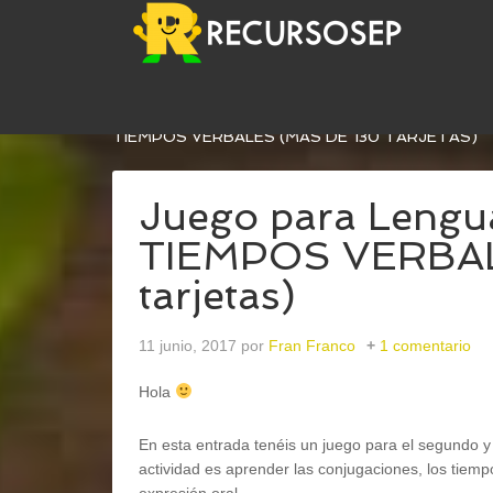
USTED ESTÁ AQUÍ:
INICIO
/
LENGUA
/
EXPRESIÓ
TIEMPOS VERBALES (MÁS DE 130 TARJETAS)
Juego para Leng
TIEMPOS VERBAL
tarjetas)
11 junio, 2017
por
Fran Franco
1 comentario
Hola
En esta entrada tenéis un juego para el segundo y e
actividad es aprender las conjugaciones, los tiem