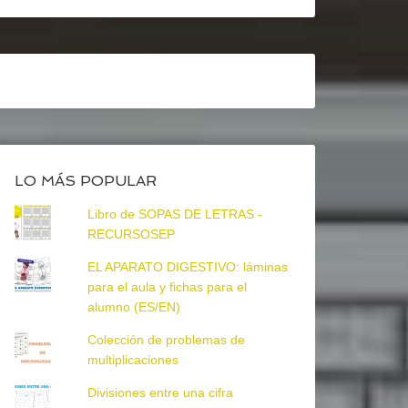
LO MÁS POPULAR
Libro de SOPAS DE LETRAS -
RECURSOSEP
EL APARATO DIGESTIVO: láminas
para el aula y fichas para el
alumno (ES/EN)
Colección de problemas de
multiplicaciones
Divisiones entre una cifra