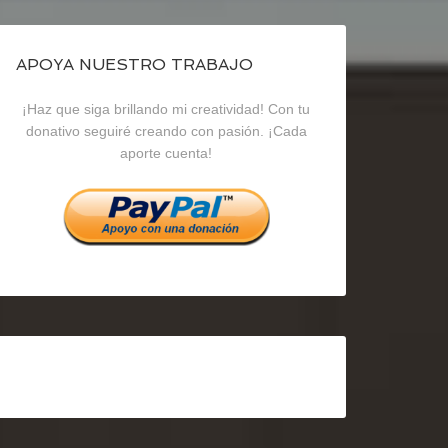
de
de
de
blogrecursosep
recursosep
recursosep
APOYA NUESTRO TRABAJO
¡Haz que siga brillando mi creatividad! Con tu
en
en
en
donativo seguiré creando con pasión. ¡Cada
aporte cuenta!
Facebook
Twitter
Instagram