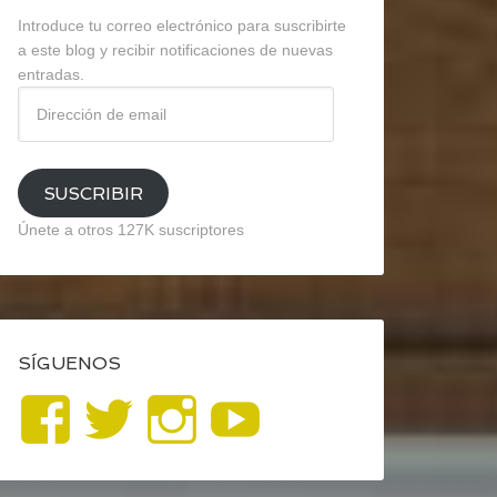
Introduce tu correo electrónico para suscribirte
a este blog y recibir notificaciones de nuevas
entradas.
Dirección
de
email
SUSCRIBIR
Únete a otros 127K suscriptores
SÍGUENOS
Ver
Ver
Ver
YouTube
perfil
perfil
perfil