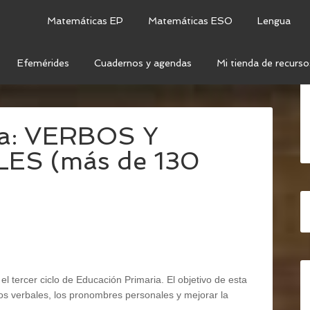
Matemáticas EP
Matemáticas ESO
Lengua
Efemérides
Cuadernos y agendas
Mi tienda de recurso
N ORAL Y ESCRITA
/
JUEGO PARA LENGUA: VERBOS Y
ua: VERBOS Y
ES (más de 130
l tercer ciclo de Educación Primaria. El objetivo de esta
pos verbales, los pronombres personales y mejorar la