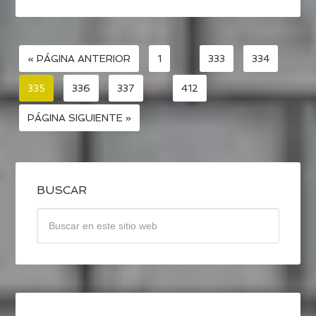
« PÁGINA ANTERIOR
1
…
333
334
335
336
337
…
412
PÁGINA SIGUIENTE »
BUSCAR