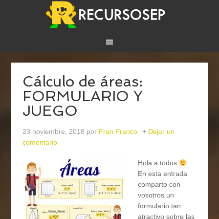
Cálculo de áreas:
FORMULARIO Y
JUEGO
23 noviembre, 2018
por
Fran Franco
Dejar un
comentario
Hola a todos
En esta entrada
comparto con
vosotros un
formulario tan
atractivo sobre las