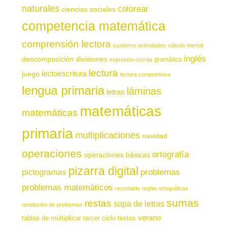
naturales
colorear
ciencias sociales
competencia matemática
comprensión lectora
cuaderno actividades
cálculo mental
inglés
descomposición
divisiones
gramática
expresión escrita
lectura
juego
lectoescritura
lectura comprensiva
lengua primaria
láminas
letras
matemáticas
matemáticas
primaria
multiplicaciones
navidad
operaciones
ortografía
operaciones básicas
pizarra digital
pictogramas
problemas
problemas matemáticos
recortable
reglas ortográficas
sumas
restas
sopa de letras
resolución de problemas
verano
tablas de multiplicar
tercer ciclo
textos