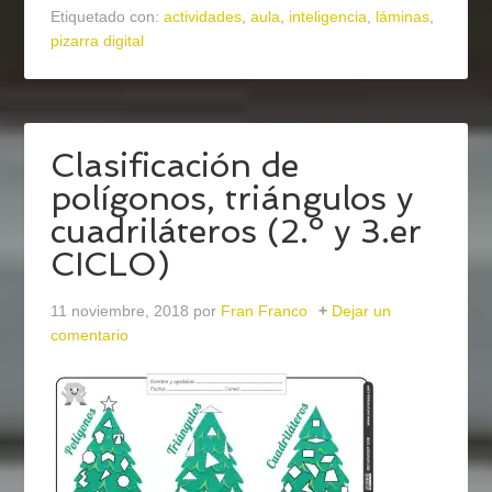
Etiquetado con:
actividades
,
aula
,
inteligencia
,
láminas
,
pizarra digital
Clasificación de
polígonos, triángulos y
cuadriláteros (2.º y 3.er
CICLO)
11 noviembre, 2018
por
Fran Franco
Dejar un
comentario