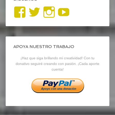
Ver
Ver
Ver
YouTub
perfil
perfil
perfil
de
de
de
blogrecursosep
recursosep
recursosep
APOYA NUESTRO TRABAJO
¡Haz que siga brillando mi creatividad! Con tu
en
en
en
donativo seguiré creando con pasión. ¡Cada aporte
cuenta!
Facebook
Twitter
Instagram