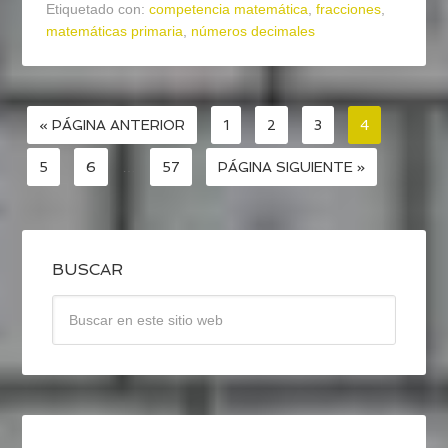
Etiquetado con:
competencia matemática
,
fracciones
,
matemáticas primaria
,
números decimales
« PÁGINA ANTERIOR
1
2
3
4
5
6
…
57
PÁGINA SIGUIENTE »
BUSCAR