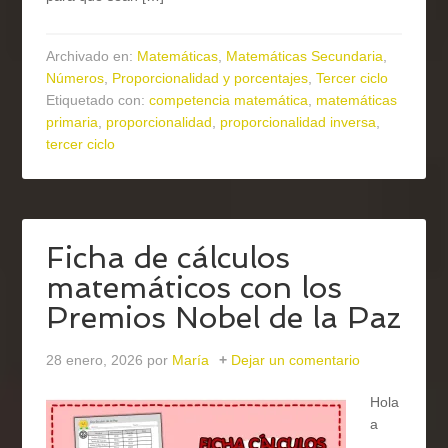
Archivado en:
Matemáticas
,
Matemáticas Secundaria
,
Números
,
Proporcionalidad y porcentajes
,
Tercer ciclo
Etiquetado con:
competencia matemática
,
matemáticas
primaria
,
proporcionalidad
,
proporcionalidad inversa
,
tercer ciclo
Ficha de cálculos
matemáticos con los
Premios Nobel de la Paz
28 enero, 2026
por
María
Dejar un comentario
Hola
a