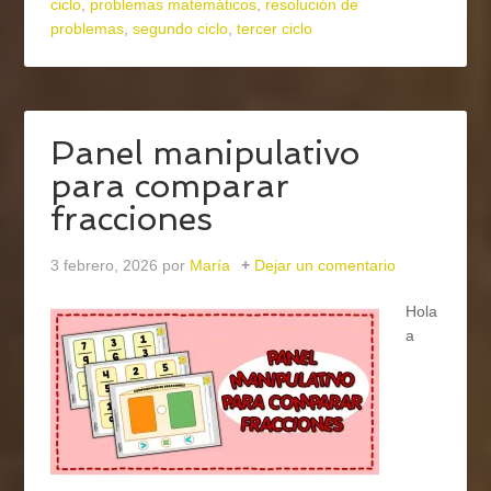
ciclo
,
problemas matemáticos
,
resolución de
problemas
,
segundo ciclo
,
tercer ciclo
Panel manipulativo
para comparar
fracciones
3 febrero, 2026
por
María
Dejar un comentario
Hola
a