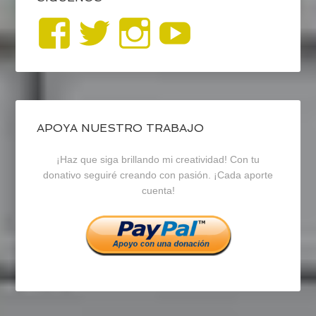
Ver
Ver
Ver
YouTub
perfil
perfil
perfil
de
de
de
blogrecursosep
recursosep
recursosep
APOYA NUESTRO TRABAJO
¡Haz que siga brillando mi creatividad! Con tu
en
en
en
donativo seguiré creando con pasión. ¡Cada aporte
cuenta!
Facebook
Twitter
Instagram