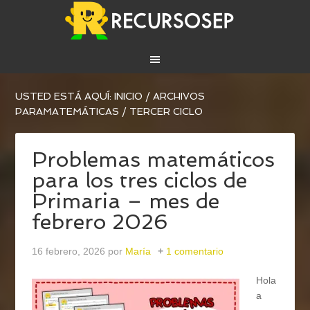
USTED ESTÁ AQUÍ:
INICIO
/
ARCHIVOS
PARA
MATEMÁTICAS
/
TERCER CICLO
Problemas matemáticos
para los tres ciclos de
Primaria – mes de
febrero 2026
16 febrero, 2026
por
María
1 comentario
Hola
a