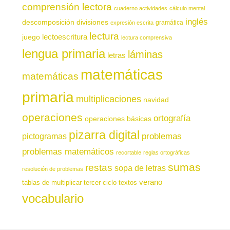
comprensión lectora
cuaderno actividades
cálculo mental
inglés
descomposición
divisiones
gramática
expresión escrita
lectura
juego
lectoescritura
lectura comprensiva
lengua primaria
láminas
letras
matemáticas
matemáticas
primaria
multiplicaciones
navidad
operaciones
ortografía
operaciones básicas
pizarra digital
pictogramas
problemas
problemas matemáticos
recortable
reglas ortográficas
sumas
restas
sopa de letras
resolución de problemas
verano
tablas de multiplicar
tercer ciclo
textos
vocabulario