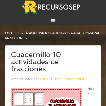
USTED ESTÁ AQUÍ:
INICIO
/
ARCHIVOS PARACOMPARAR
FRACCIONES
Cuadernillo 10
actividades de
fracciones
3 marzo, 2026
por
María
Dejar un comentario
Hola
a