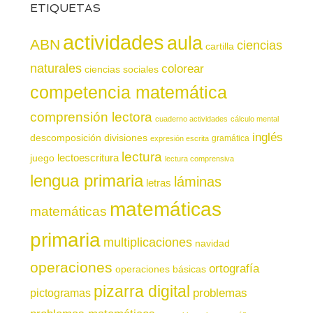
ETIQUETAS
actividades
aula
ABN
ciencias
cartilla
naturales
colorear
ciencias sociales
competencia matemática
comprensión lectora
cuaderno actividades
cálculo mental
inglés
descomposición
divisiones
gramática
expresión escrita
lectura
juego
lectoescritura
lectura comprensiva
lengua primaria
láminas
letras
matemáticas
matemáticas
primaria
multiplicaciones
navidad
operaciones
ortografía
operaciones básicas
pizarra digital
pictogramas
problemas