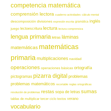
competencia matemática
comprensión lectora
cuaderno actividades
cálculo mental
inglés
descomposición
divisiones
gramática
expresión escrita
lectura
juego
lectoescritura
lectura comprensiva
lengua primaria
láminas
letras
matemáticas
matemáticas
primaria
multiplicaciones
navidad
operaciones
ortografía
operaciones básicas
pizarra digital
pictogramas
problemas
problemas matemáticos
recortable
reglas ortográficas
sumas
restas
sopa de letras
resolución de problemas
verano
tablas de multiplicar
tercer ciclo
textos
vocabulario