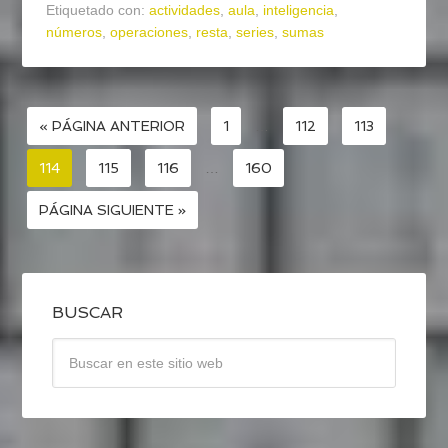
Etiquetado con:
actividades
,
aula
,
inteligencia
,
números
,
operaciones
,
resta
,
series
,
sumas
« PÁGINA ANTERIOR
1
…
112
113
114
115
116
…
160
PÁGINA SIGUIENTE »
BUSCAR