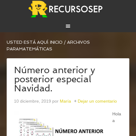
USTED ESTÁ AQUÍ:
INICIO
/
ARCHIVOS
PARAMATEMÁTICAS
Número anterior y
posterior especial
Navidad.
10 diciembre, 2019
por
María
Dejar un comentario
Hola
a