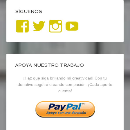
SÍGUENOS
Ver
Ver
Ver
YouTub
perfil
perfil
perfil
de
de
de
blogrecursosep
recursosep
recursosep
APOYA NUESTRO TRABAJO
¡Haz que siga brillando mi creatividad! Con tu
en
en
en
donativo seguiré creando con pasión. ¡Cada aporte
cuenta!
Facebook
Twitter
Instagram