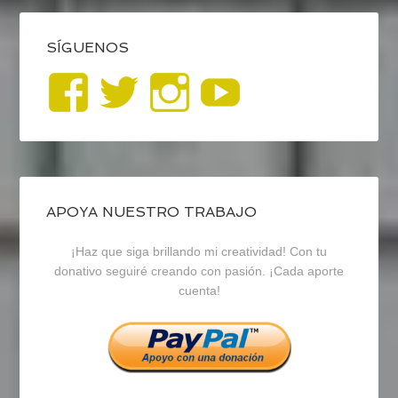
SÍGUENOS
Ver
Ver
Ver
YouTub
perfil
perfil
perfil
de
de
de
blogrecursosep
recursosep
recursosep
APOYA NUESTRO TRABAJO
¡Haz que siga brillando mi creatividad! Con tu
en
en
en
donativo seguiré creando con pasión. ¡Cada aporte
cuenta!
Facebook
Twitter
Instagram