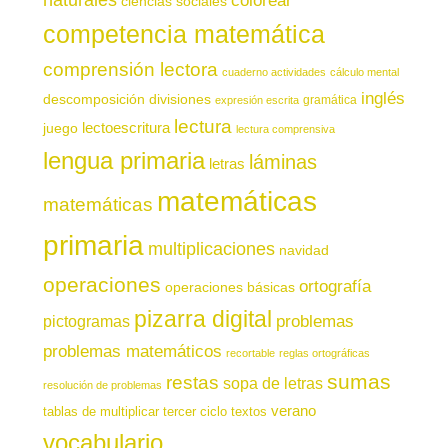
naturales
colorear
ciencias sociales
competencia matemática
comprensión lectora
cuaderno actividades
cálculo mental
inglés
descomposición
divisiones
gramática
expresión escrita
lectura
juego
lectoescritura
lectura comprensiva
lengua primaria
láminas
letras
matemáticas
matemáticas
primaria
multiplicaciones
navidad
operaciones
ortografía
operaciones básicas
pizarra digital
pictogramas
problemas
problemas matemáticos
recortable
reglas ortográficas
sumas
restas
sopa de letras
resolución de problemas
verano
tablas de multiplicar
tercer ciclo
textos
vocabulario