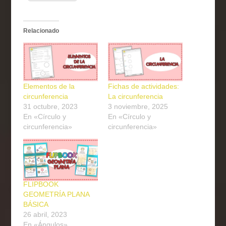
Relacionado
Elementos de la
Fichas de actividades:
circunferencia
La circunferencia
31 octubre, 2023
3 noviembre, 2025
En «Círculo y
En «Círculo y
circunferencia»
circunferencia»
FLIPBOOK
GEOMETRÍA PLANA
BÁSICA
26 abril, 2023
En «Ángulos»