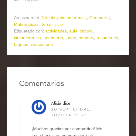
Archivado en:
Círculo y circunferencia
,
Geometría
,
Matemáticas
,
Tercer ciclo
Etiquetado con:
actividades
,
aula
,
círculo
,
circunferencia
,
geometría
,
juego
,
memory
,
resúmenes
,
tarjetas
,
vocabulario
Comentarios
Alicia
dice
20 SEPTIEMBRE,
2020 EN 19:50
¡Muchas gracias por compartirlo! Me
iba a hacer un memory, pero he