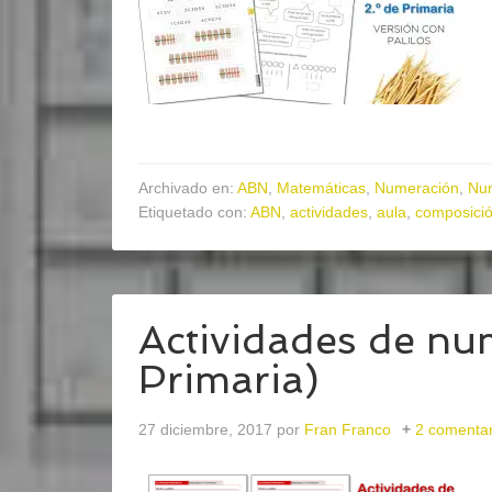
Archivado en:
ABN
,
Matemáticas
,
Numeración
,
Nu
Etiquetado con:
ABN
,
actividades
,
aula
,
composici
Actividades de nu
Primaria)
27 diciembre, 2017
por
Fran Franco
2 comentar