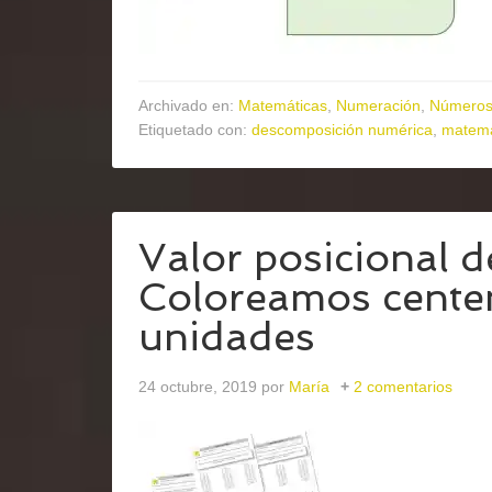
Archivado en:
Matemáticas
,
Numeración
,
Números 
Etiquetado con:
descomposición numérica
,
matemá
Valor posicional d
Coloreamos cente
unidades
24 octubre, 2019
por
María
2 comentarios