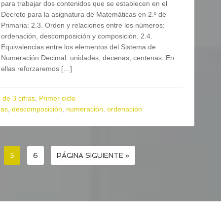
para trabajar dos contenidos que se establecen en el
Decreto para la asignatura de Matemáticas en 2.º de
Primaria: 2.3. Orden y relaciones entre los números:
ordenación, descomposición y composición. 2.4.
Equivalencias entre los elementos del Sistema de
Numeración Decimal: unidades, decenas, centenas. En
ellas reforzaremos […]
de 3 cifras
,
Primer ciclo
ras
,
descomposición
,
numeración
,
ordenación
5
6
PÁGINA SIGUIENTE »