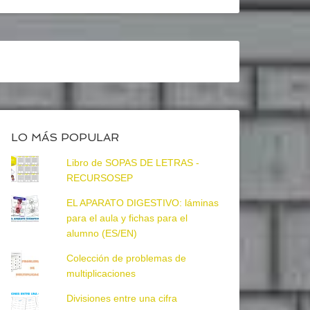
LO MÁS POPULAR
Libro de SOPAS DE LETRAS -
RECURSOSEP
EL APARATO DIGESTIVO: láminas
para el aula y fichas para el
alumno (ES/EN)
Colección de problemas de
multiplicaciones
Divisiones entre una cifra