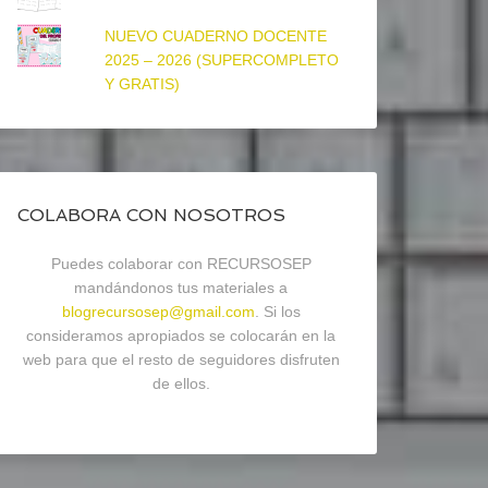
NUEVO CUADERNO DOCENTE
2025 – 2026 (SUPERCOMPLETO
Y GRATIS)
COLABORA CON NOSOTROS
Puedes colaborar con RECURSOSEP
mandándonos tus materiales a
blogrecursosep@gmail.com
. Si los
consideramos apropiados se colocarán en la
web para que el resto de seguidores disfruten
de ellos.