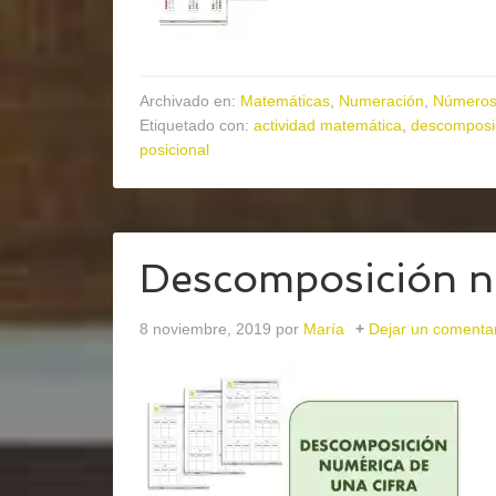
Archivado en:
Matemáticas
,
Numeración
,
Números 
Etiquetado con:
actividad matemática
,
descomposi
posicional
Descomposición nu
8 noviembre, 2019
por
María
Dejar un comenta