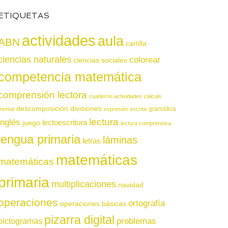
ETIQUETAS
actividades
aula
ABN
cartilla
ciencias naturales
colorear
ciencias sociales
competencia matemática
comprensión lectora
cuaderno actividades
cálculo
descomposición
divisiones
gramática
mental
expresión escrita
lectura
inglés
juego
lectoescritura
lectura comprensiva
lengua primaria
láminas
letras
matemáticas
matemáticas
primaria
multiplicaciones
navidad
operaciones
ortografía
operaciones básicas
pizarra digital
pictogramas
problemas