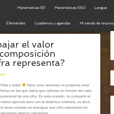
Matemáticas EP
Matemáticas ESO
Lengua
Efemérides
Cuadernos y agendas
Mi tienda de recurso
TEMÁTICAS
/
NUMERACIÓN
/
NÚMEROS DE 3 CIFRAS
ajar el valor
escomposición
fra representa?
ario
Hola a todos
Hace unas semanas os proponía unas
fichas en las que había que colorear en función del valor
posicional de una cifra. En esta ocasión, os comparto el
mismo ejercicio pero con la dinámica contraria, es decir,
la tarea consiste en averiguar que cifra representa los
siguientes ábacos coloreados.