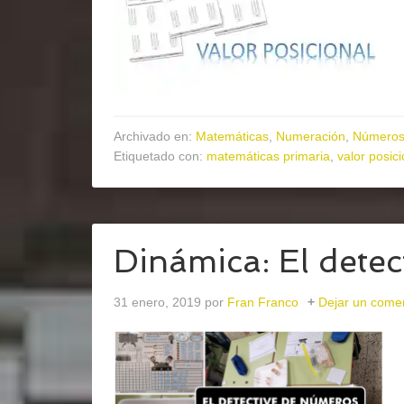
Archivado en:
Matemáticas
,
Numeración
,
Números 
Etiquetado con:
matemáticas primaria
,
valor posici
Dinámica: El dete
31 enero, 2019
por
Fran Franco
Dejar un come