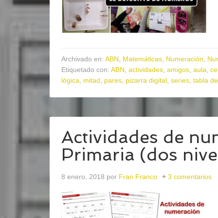
Archivado en:
ABN
,
Matemáticas
,
Numeración
,
Nu
Etiquetado con:
ABN
,
actividades
,
amigos
,
aula
,
ce
lógica
,
mitad
,
pares
,
pizarra digital
,
series
,
tabla de
Actividades de nu
Primaria (dos nive
8 enero, 2018
por
Fran Franco
3 comentarios