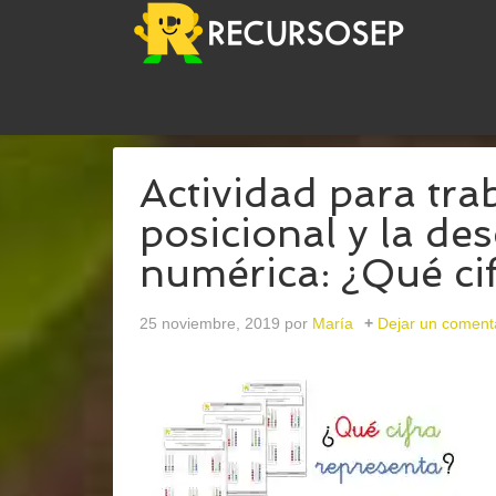
USTED ESTÁ AQUÍ:
INICIO
/
ARCHIVOS PARA
MA
Actividad para trab
posicional y la d
numérica: ¿Qué ci
25 noviembre, 2019
por
María
Dejar un coment