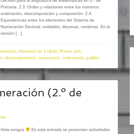
Decreto para la asignatura de Matemáticas en 2.º de
Primaria: 2.3. Orden y relaciones entre los números:
ordenación, descomposición y composición. 2.4.
Equivalencias entre los elementos del Sistema de
Numeración Decimal: unidades, decenas, centenas. En la
versión […]
meración
,
Números de 3 cifras
,
Primer ciclo
ón
,
descomposición
,
numeración
,
ordenación
,
palillos
meración (2.º de
ios
Hola amigos
En esta entrada se presentan actividades