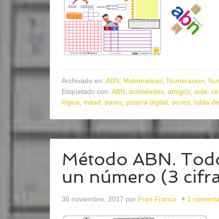
Archivado en:
ABN
,
Matemáticas
,
Numeración
,
Nu
Etiquetado con:
ABN
,
actividades
,
amigos
,
aula
,
ce
lógica
,
mitad
,
pares
,
pizarra digital
,
series
,
tabla de
Método ABN. Todo
un número (3 cifr
30 noviembre, 2017
por
Fran Franco
1 comenta