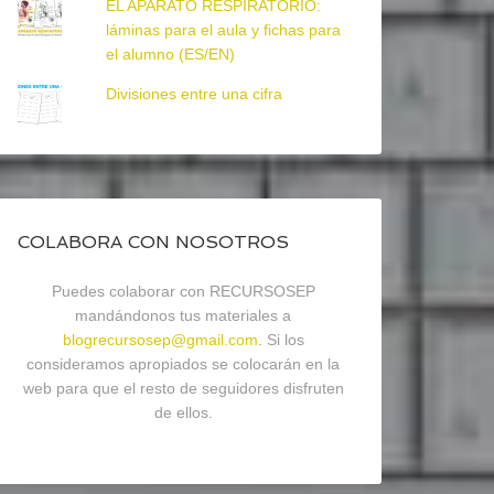
EL APARATO RESPIRATORIO:
láminas para el aula y fichas para
el alumno (ES/EN)
Divisiones entre una cifra
COLABORA CON NOSOTROS
Puedes colaborar con RECURSOSEP
mandándonos tus materiales a
blogrecursosep@gmail.com
. Si los
consideramos apropiados se colocarán en la
web para que el resto de seguidores disfruten
de ellos.