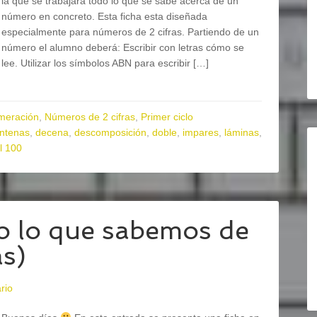
la que se trabajará todo lo que se sabe acerca de un
número en concreto. Esta ficha esta diseñada
especialmente para números de 2 cifras. Partiendo de un
número el alumno deberá: Escribir con letras cómo se
lee. Utilizar los símbolos ABN para escribir […]
meración
,
Números de 2 cifras
,
Primer ciclo
ntenas
,
decena
,
descomposición
,
doble
,
impares
,
láminas
,
l 100
 lo que sabemos de
as)
rio