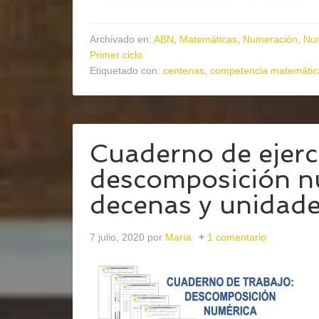
Archivado en:
ABN
,
Matemáticas
,
Numeración
,
Nu
Primer ciclo
Etiquetado con:
centenas
,
competencia matemátic
Cuaderno de ejerci
descomposición n
decenas y unidad
7 julio, 2020
por
María
1 comentario