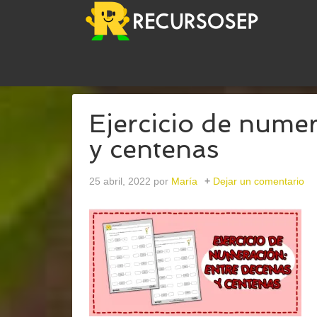
USTED ESTÁ AQUÍ:
INICIO
/
ARCHIVOS PARACE
Ejercicio de nume
y centenas
25 abril, 2022
por
María
Dejar un comentario