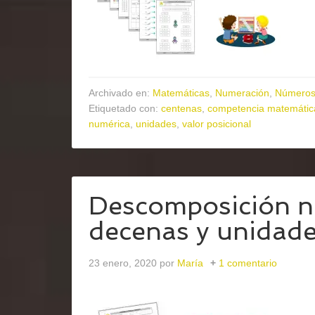
Archivado en:
Matemáticas
,
Numeración
,
Números 
Etiquetado con:
centenas
,
competencia matemátic
numérica
,
unidades
,
valor posicional
Descomposición n
decenas y unidade
23 enero, 2020
por
María
1 comentario