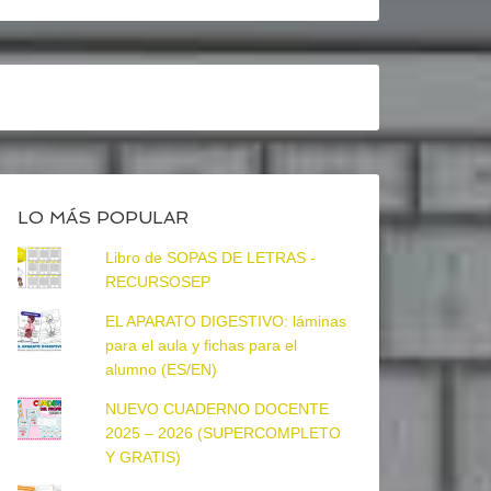
LO MÁS POPULAR
Libro de SOPAS DE LETRAS -
RECURSOSEP
EL APARATO DIGESTIVO: láminas
para el aula y fichas para el
alumno (ES/EN)
NUEVO CUADERNO DOCENTE
2025 – 2026 (SUPERCOMPLETO
Y GRATIS)