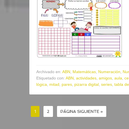
Archivado en:
ABN
,
Matemáticas
,
Numeración
,
Nu
Etiquetado con:
ABN
,
actividades
,
amigos
,
aula
,
ce
lógica
,
mitad
,
pares
,
pizarra digital
,
series
,
tabla de
1
2
PÁGINA SIGUIENTE »