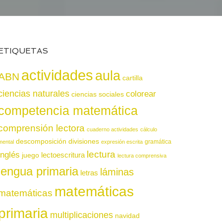
ETIQUETAS
actividades
aula
ABN
cartilla
ciencias naturales
colorear
ciencias sociales
competencia matemática
comprensión lectora
cuaderno actividades
cálculo
descomposición
divisiones
gramática
mental
expresión escrita
lectura
inglés
juego
lectoescritura
lectura comprensiva
lengua primaria
láminas
letras
matemáticas
matemáticas
primaria
multiplicaciones
navidad