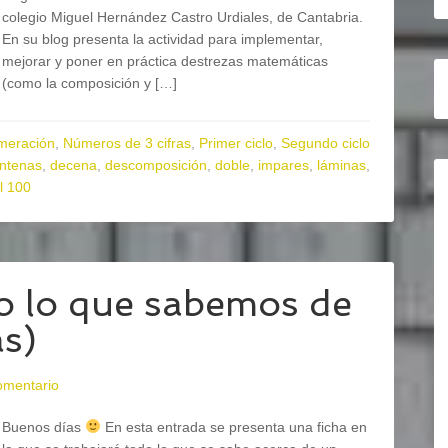
colegio Miguel Hernández Castro Urdiales, de Cantabria.
En su blog presenta la actividad para implementar,
mejorar y poner en práctica destrezas matemáticas
(como la composición y […]
meración
,
Números de 3 cifras
,
Primer ciclo
,
Segundo ciclo
ntenas
,
decena
,
descomposición
,
doble
,
impares
,
láminas
,
l 100
 lo que sabemos de
as)
omentario
Buenos días
En esta entrada se presenta una ficha en