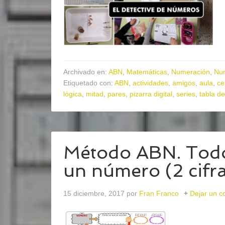
Archivado en:
ABN
,
Matemáticas
,
Numeración
,
Nu
Etiquetado con:
ABN
,
actividades
,
amigos
,
aula
,
ce
lógica
,
mitad
,
pares
,
pizarra digital
,
series
,
tabla de
Método ABN. Todo
un número (2 cifr
15 diciembre, 2017
por
Fran Franco
Dejar un c