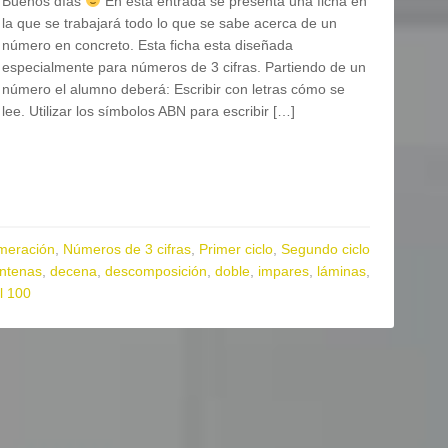
Buenos días
En esta entrada se presenta una ficha en
la que se trabajará todo lo que se sabe acerca de un
número en concreto. Esta ficha esta diseñada
especialmente para números de 3 cifras. Partiendo de un
número el alumno deberá: Escribir con letras cómo se
lee. Utilizar los símbolos ABN para escribir […]
meración
,
Números de 3 cifras
,
Primer ciclo
,
Segundo ciclo
ntenas
,
decena
,
descomposición
,
doble
,
impares
,
láminas
,
l 100