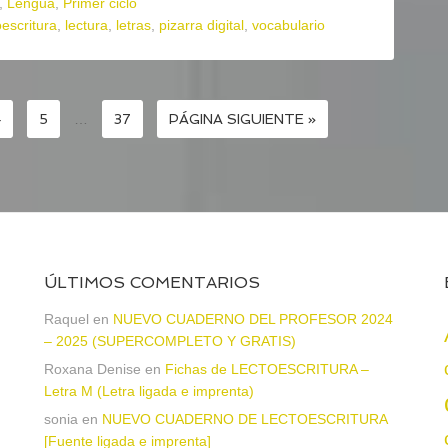
,
Lengua
,
Primer ciclo
oescritura
,
lectura
,
letras
,
pizarra digital
,
vocabulario
4
5
…
37
PÁGINA SIGUIENTE »
ÚLTIMOS COMENTARIOS
Raquel
en
NUEVO CUADERNO DEL PROFESOR 2024
– 2025 (SUPERCOMPLETO Y GRATIS)
Roxana Denise
en
Fichas de LECTOESCRITURA –
a
Letra M (Letra ligada e imprenta)
sonia
en
NUEVO CUADERNO DE LECTOESCRITURA
[Fuente ligada e imprenta]