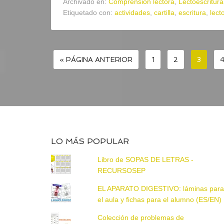
Archivado en:
Comprensión lectora
,
Lectoescritura
Etiquetado con:
actividades
,
cartilla
,
escritura
,
lect
« PÁGINA ANTERIOR
1
2
3
LO MÁS POPULAR
Libro de SOPAS DE LETRAS -
RECURSOSEP
EL APARATO DIGESTIVO: láminas par
el aula y fichas para el alumno (ES/EN)
Colección de problemas de