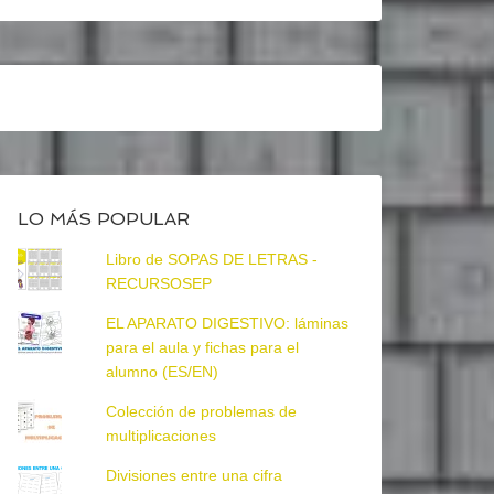
LO MÁS POPULAR
Libro de SOPAS DE LETRAS -
RECURSOSEP
EL APARATO DIGESTIVO: láminas
para el aula y fichas para el
alumno (ES/EN)
Colección de problemas de
multiplicaciones
Divisiones entre una cifra