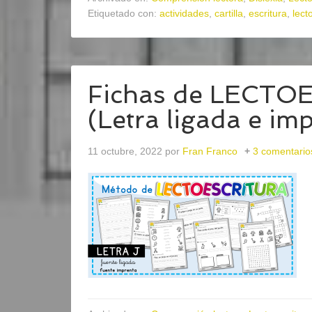
Etiquetado con:
actividades
,
cartilla
,
escritura
,
lect
Fichas de LECTO
(Letra ligada e im
11 octubre, 2022
por
Fran Franco
3 comentario