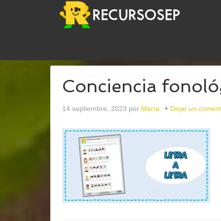
USTED ESTÁ AQUÍ:
INICIO
/
ARCHIVOS PARA
LE
Conciencia fonológ
14 septiembre, 2023
por
María
Dejar un coment