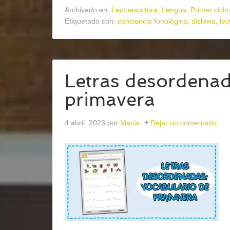
Archivado en:
Lectoescritura
,
Lengua
,
Primer ciclo
Etiquetado con:
conciencia fonológica
,
dislexia
,
lec
Letras desordenad
primavera
4 abril, 2023
por
María
Dejar un comentario