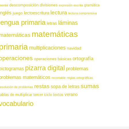
descomposición
divisiones
gramática
mental
expresión escrita
lectura
inglés
juego
lectoescritura
lectura comprensiva
lengua primaria
láminas
letras
matemáticas
matemáticas
primaria
multiplicaciones
navidad
operaciones
ortografía
operaciones básicas
pizarra digital
pictogramas
problemas
problemas matemáticos
recortable
reglas ortográficas
sumas
restas
sopa de letras
resolución de problemas
verano
tablas de multiplicar
tercer ciclo
textos
vocabulario