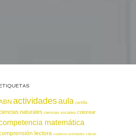
ETIQUETAS
actividades
aula
ABN
cartilla
ciencias naturales
colorear
ciencias sociales
competencia matemática
comprensión lectora
cuaderno actividades
cálculo