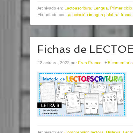
Archivado en:
Lectoescritura
,
Lengua
,
Primer ciclo
Etiquetado con:
asociación imagen palabra
,
frases
Fichas de LECTO
22 octubre, 2022
por
Fran Franco
5 comentario
Archivado en:
Comprensión lectora
,
Dislexia
,
Lecto