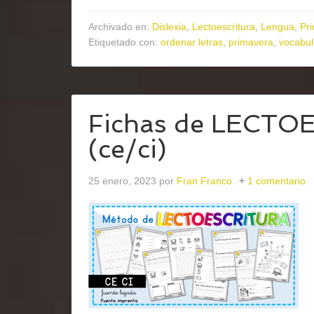
Archivado en:
Dislexia
,
Lectoescritura
,
Lengua
,
Pri
Etiquetado con:
ordenar letras
,
primavera
,
vocabul
Fichas de LECTO
(ce/ci)
25 enero, 2023
por
Fran Franco
1 comentario