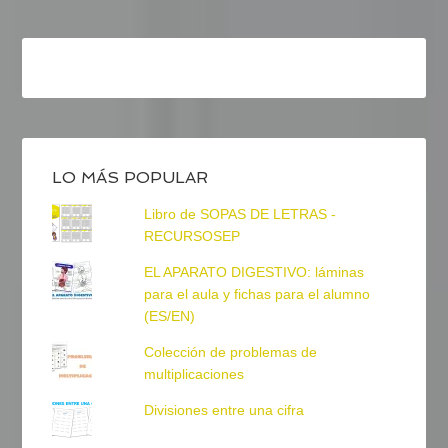
LO MÁS POPULAR
Libro de SOPAS DE LETRAS -
RECURSOSEP
EL APARATO DIGESTIVO: láminas
para el aula y fichas para el alumno
(ES/EN)
Colección de problemas de
multiplicaciones
Divisiones entre una cifra