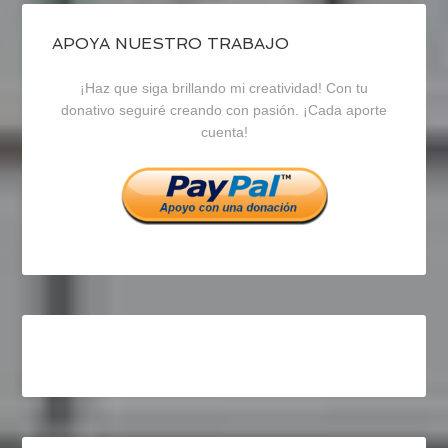
de
de
de
blogrecursosep
recursosep
recursosep
APOYA NUESTRO TRABAJO
¡Haz que siga brillando mi creatividad! Con tu
en
en
en
donativo seguiré creando con pasión. ¡Cada aporte
cuenta!
Facebook
Twitter
Instagram