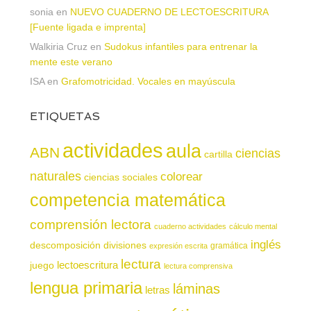
sonia
en
NUEVO CUADERNO DE LECTOESCRITURA
[Fuente ligada e imprenta]
Walkiria Cruz
en
Sudokus infantiles para entrenar la
mente este verano
ISA
en
Grafomotricidad. Vocales en mayúscula
ETIQUETAS
actividades
aula
ABN
ciencias
cartilla
naturales
colorear
ciencias sociales
competencia matemática
comprensión lectora
cuaderno actividades
cálculo mental
inglés
descomposición
divisiones
gramática
expresión escrita
lectura
juego
lectoescritura
lectura comprensiva
lengua primaria
láminas
letras