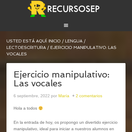
USTED ESTÁ AQUÍ:
INICIO
/
LENGUA
/
LECTOESCRITURA
/
EJERCICIO MANIPULATIVO: LAS
VOCALES
Ejercicio manipulativo:
Las vocales
6 septiembre, 2022
por
María
2 comentarios
Hola a todos
En la entrada de hoy, os propongo un divertido ejercicio
manipulativo, ideal para iniciar a nuestros alumnos en