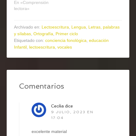
En «Comprensión
lectora»
Archivado en:
Lectoescritura
,
Lengua
,
Letras, palabras
y sílabas
,
Ortografía
,
Primer ciclo
Etiquetado con:
conciencia fonológica
,
educación
Infantil
,
lectoescritura
,
vocales
Comentarios
Cecilia
dice
9 JULIO, 2023 EN
17:04
excelente material