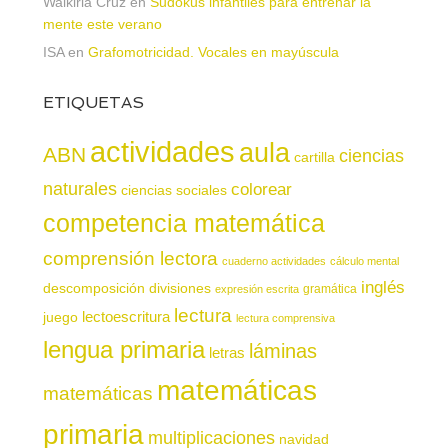
Walkiria Cruz
en
Sudokus infantiles para entrenar la
mente este verano
ISA
en
Grafomotricidad. Vocales en mayúscula
ETIQUETAS
actividades
aula
ABN
ciencias
cartilla
naturales
colorear
ciencias sociales
competencia matemática
comprensión lectora
cuaderno actividades
cálculo mental
inglés
descomposición
divisiones
gramática
expresión escrita
lectura
juego
lectoescritura
lectura comprensiva
lengua primaria
láminas
letras
matemáticas
matemáticas
primaria
multiplicaciones
navidad