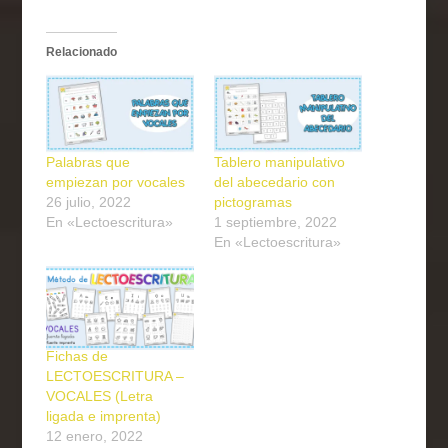
Relacionado
Palabras que
Tablero manipulativo
empiezan por vocales
del abecedario con
26 julio, 2022
pictogramas
En «Lectoescritura»
1 septiembre, 2022
En «Lectoescritura»
Fichas de
LECTOESCRITURA –
VOCALES (Letra
ligada e imprenta)
12 enero, 2022