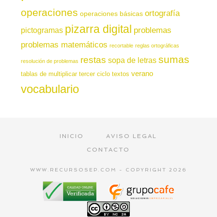
operaciones
ortografía
operaciones básicas
pizarra digital
pictogramas
problemas
problemas matemáticos
recortable
reglas ortográficas
sumas
restas
sopa de letras
resolución de problemas
verano
tablas de multiplicar
tercer ciclo
textos
vocabulario
INICIO
AVISO LEGAL
CONTACTO
WWW.RECURSOSEP.COM - COPYRIGHT 2026