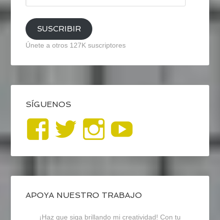
email
SUSCRIBIR
Únete a otros 127K suscriptores
SÍGUENOS
Ver
Ver
Ver
YouTub
perfil
perfil
perfil
de
de
de
blogrecursosep
recursosep
recursosep
APOYA NUESTRO TRABAJO
¡Haz que siga brillando mi creatividad! Con tu