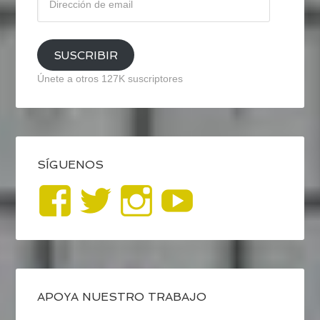
de
email
SUSCRIBIR
Únete a otros 127K suscriptores
SÍGUENOS
Ver
Ver
Ver
YouTub
perfil
perfil
perfil
de
de
de
blogrecursosep
recursosep
recursosep
APOYA NUESTRO TRABAJO