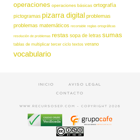
operaciones
ortografía
operaciones básicas
pizarra digital
pictogramas
problemas
problemas matemáticos
recortable
reglas ortográficas
sumas
restas
sopa de letras
resolución de problemas
verano
tablas de multiplicar
tercer ciclo
textos
vocabulario
INICIO
AVISO LEGAL
CONTACTO
WWW.RECURSOSEP.COM - COPYRIGHT 2026