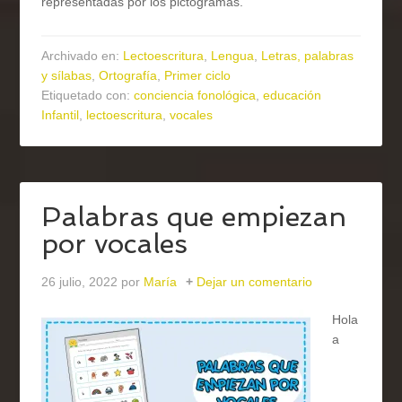
representadas por los pictogramas.
Archivado en:
Lectoescritura
,
Lengua
,
Letras, palabras
y sílabas
,
Ortografía
,
Primer ciclo
Etiquetado con:
conciencia fonológica
,
educación
Infantil
,
lectoescritura
,
vocales
Palabras que empiezan
por vocales
26 julio, 2022
por
María
Dejar un comentario
Hola
a