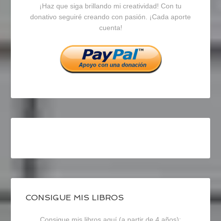
¡Haz que siga brillando mi creatividad! Con tu
en
en
en
donativo seguiré creando con pasión. ¡Cada aporte
cuenta!
Facebook
Twitter
Instagram
CONSIGUE MIS LIBROS
Consigue mis libros aquí (a partir de 4 años):