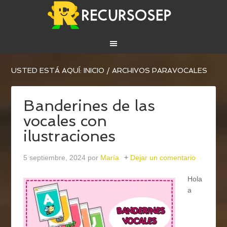
USTED ESTÁ AQUÍ:
INICIO
/
ARCHIVOS PARAVOCALES
Banderines de las
vocales con
ilustraciones
5 septiembre, 2024
por
María
Dejar un comentario
Hola
a