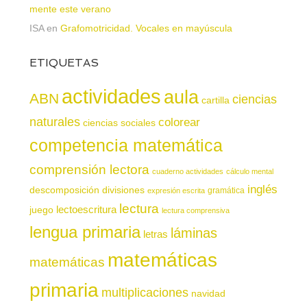
mente este verano
ISA
en
Grafomotricidad. Vocales en mayúscula
ETIQUETAS
actividades
aula
ABN
ciencias
cartilla
naturales
colorear
ciencias sociales
competencia matemática
comprensión lectora
cuaderno actividades
cálculo mental
inglés
descomposición
divisiones
gramática
expresión escrita
lectura
juego
lectoescritura
lectura comprensiva
lengua primaria
láminas
letras
matemáticas
matemáticas
primaria
multiplicaciones
navidad