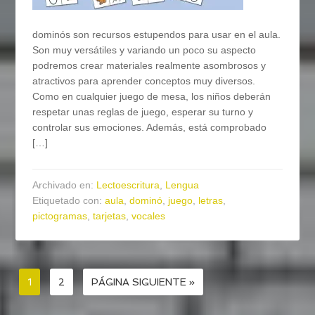
dominós son recursos estupendos para usar en el aula.
Son muy versátiles y variando un poco su aspecto
podremos crear materiales realmente asombrosos y
atractivos para aprender conceptos muy diversos.
Como en cualquier juego de mesa, los niños deberán
respetar unas reglas de juego, esperar su turno y
controlar sus emociones. Además, está comprobado
[…]
Archivado en:
Lectoescritura
,
Lengua
Etiquetado con:
aula
,
dominó
,
juego
,
letras
,
pictogramas
,
tarjetas
,
vocales
1
2
PÁGINA SIGUIENTE »