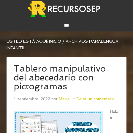
USTED ESTÁ AQUÍ:
INICIO
/
ARCHIVOS PARALENGUA
INFANTIL
Tablero manipulativo
del abecedario con
pictogramas
1 septiembre, 2022
por
María
Dejar un comentario
Hola
a