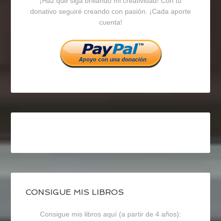
¡Haz que siga brillando mi creatividad! Con tu
en
en
en
donativo seguiré creando con pasión. ¡Cada aporte
cuenta!
Facebook
Twitter
Instagram
CONSIGUE MIS LIBROS
Consigue mis libros aquí (a partir de 4 años):