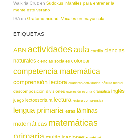
Walkiria Cruz
en
Sudokus infantiles para entrenar la
mente este verano
ISA
en
Grafomotricidad. Vocales en mayúscula
ETIQUETAS
actividades
aula
ABN
ciencias
cartilla
naturales
colorear
ciencias sociales
competencia matemática
comprensión lectora
cuaderno actividades
cálculo mental
inglés
descomposición
divisiones
gramática
expresión escrita
lectura
juego
lectoescritura
lectura comprensiva
lengua primaria
láminas
letras
matemáticas
matemáticas
primaria
multiplicaciones
navidad