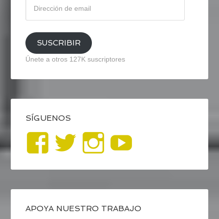
Dirección
de
email
SUSCRIBIR
Únete a otros 127K suscriptores
SÍGUENOS
Ver
Ver
Ver
YouTub
perfil
perfil
perfil
de
de
de
blogrecursosep
recursosep
recursosep
APOYA NUESTRO TRABAJO