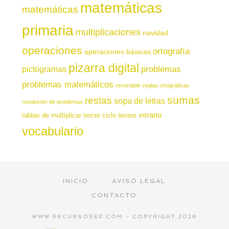
matemáticas
matemáticas
primaria
multiplicaciones
navidad
operaciones
ortografía
operaciones básicas
pizarra digital
pictogramas
problemas
problemas matemáticos
recortable
reglas ortográficas
sumas
restas
sopa de letras
resolución de problemas
verano
tablas de multiplicar
tercer ciclo
textos
vocabulario
INICIO
AVISO LEGAL
CONTACTO
WWW.RECURSOSEP.COM - COPYRIGHT 2026