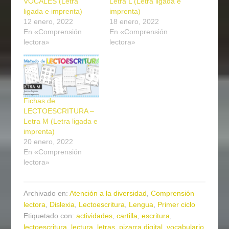
VOCALES (Letra
Letra L (Letra ligada e
ligada e imprenta)
imprenta)
12 enero, 2022
18 enero, 2022
En «Comprensión
En «Comprensión
lectora»
lectora»
Fichas de
LECTOESCRITURA –
Letra M (Letra ligada e
imprenta)
20 enero, 2022
En «Comprensión
lectora»
Archivado en:
Atención a la diversidad
,
Comprensión
lectora
,
Dislexia
,
Lectoescritura
,
Lengua
,
Primer ciclo
Etiquetado con:
actividades
,
cartilla
,
escritura
,
lectoescritura
,
lectura
,
letras
,
pizarra digital
,
vocabulario