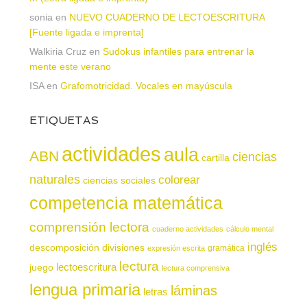
sonia
en
NUEVO CUADERNO DE LECTOESCRITURA
[Fuente ligada e imprenta]
Walkiria Cruz
en
Sudokus infantiles para entrenar la
mente este verano
ISA
en
Grafomotricidad. Vocales en mayúscula
ETIQUETAS
actividades
aula
ABN
ciencias
cartilla
naturales
colorear
ciencias sociales
competencia matemática
comprensión lectora
cuaderno actividades
cálculo mental
inglés
descomposición
divisiones
gramática
expresión escrita
lectura
juego
lectoescritura
lectura comprensiva
lengua primaria
láminas
letras