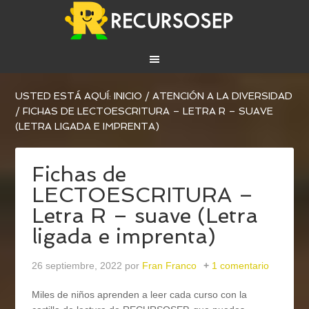
USTED ESTÁ AQUÍ:
INICIO
/
ATENCIÓN A LA DIVERSIDAD
/
FICHAS DE LECTOESCRITURA – LETRA R – SUAVE
(LETRA LIGADA E IMPRENTA)
Fichas de
LECTOESCRITURA –
Letra R – suave (Letra
ligada e imprenta)
26 septiembre, 2022
por
Fran Franco
1 comentario
Miles de niños aprenden a leer cada curso con la