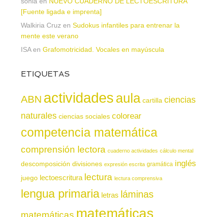
sonia
en
NUEVO CUADERNO DE LECTOESCRITURA
[Fuente ligada e imprenta]
Walkiria Cruz
en
Sudokus infantiles para entrenar la
mente este verano
ISA
en
Grafomotricidad. Vocales en mayúscula
ETIQUETAS
actividades
aula
ABN
ciencias
cartilla
naturales
colorear
ciencias sociales
competencia matemática
comprensión lectora
cuaderno actividades
cálculo mental
inglés
descomposición
divisiones
gramática
expresión escrita
lectura
juego
lectoescritura
lectura comprensiva
lengua primaria
láminas
letras
matemáticas
matemáticas