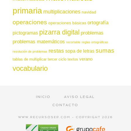
primaria
multiplicaciones
navidad
operaciones
ortografía
operaciones básicas
pizarra digital
pictogramas
problemas
problemas matemáticos
recortable
reglas ortográficas
sumas
restas
sopa de letras
resolución de problemas
verano
tablas de multiplicar
tercer ciclo
textos
vocabulario
INICIO
AVISO LEGAL
CONTACTO
WWW.RECURSOSEP.COM - COPYRIGHT 2026