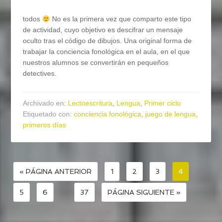
todos
No es la primera vez que comparto este tipo
de actividad, cuyo objetivo es descifrar un mensaje
oculto tras el código de dibujos. Una original forma de
trabajar la conciencia fonológica en el aula, en el que
nuestros alumnos se convertirán en pequeños
detectives.
Archivado en:
Lectoescritura
,
Lengua
,
Primer ciclo
Etiquetado con:
conciencia fonológica
,
juego de lengua
,
primeros días
« PÁGINA ANTERIOR
1
2
3
4
5
6
…
37
PÁGINA SIGUIENTE »