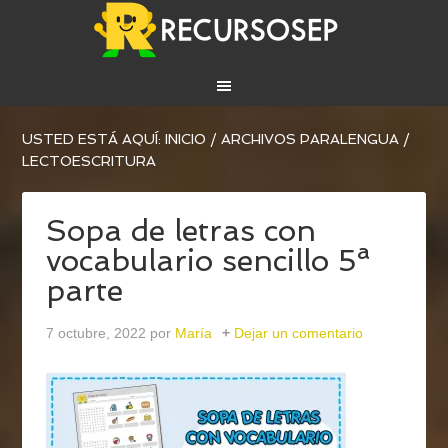
USTED ESTÁ AQUÍ:
INICIO
/
ARCHIVOS PARA
LENGUA
/
LECTOESCRITURA
Sopa de letras con
vocabulario sencillo 5ª
parte
7 octubre, 2022
por
María
Dejar un comentario