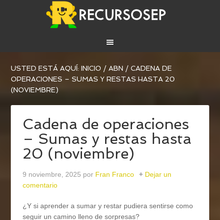
USTED ESTÁ AQUÍ:
INICIO
/
ABN
/
CADENA DE
OPERACIONES – SUMAS Y RESTAS HASTA 20
(NOVIEMBRE)
Cadena de operaciones
– Sumas y restas hasta
20 (noviembre)
9 noviembre, 2025
por
Fran Franco
Dejar un
comentario
¿Y si aprender a sumar y restar pudiera sentirse como
seguir un camino lleno de sorpresas?