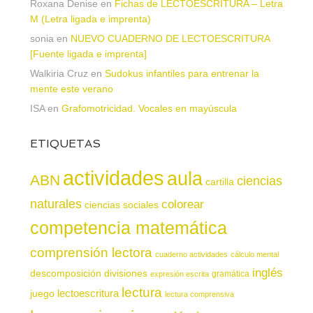
Roxana Denise
en
Fichas de LECTOESCRITURA – Letra
M (Letra ligada e imprenta)
sonia
en
NUEVO CUADERNO DE LECTOESCRITURA
[Fuente ligada e imprenta]
Walkiria Cruz
en
Sudokus infantiles para entrenar la
mente este verano
ISA
en
Grafomotricidad. Vocales en mayúscula
ETIQUETAS
actividades
aula
ABN
ciencias
cartilla
naturales
colorear
ciencias sociales
competencia matemática
comprensión lectora
cuaderno actividades
cálculo mental
inglés
descomposición
divisiones
gramática
expresión escrita
lectura
juego
lectoescritura
lectura comprensiva