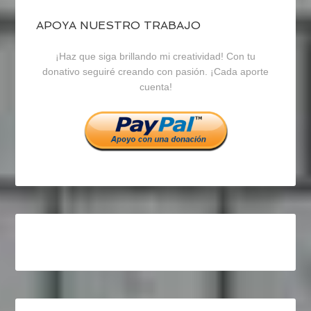
de
de
de
blogrecursosep
recursosep
recursosep
APOYA NUESTRO TRABAJO
¡Haz que siga brillando mi creatividad! Con tu
en
en
en
donativo seguiré creando con pasión. ¡Cada aporte
cuenta!
Facebook
Twitter
Instagram