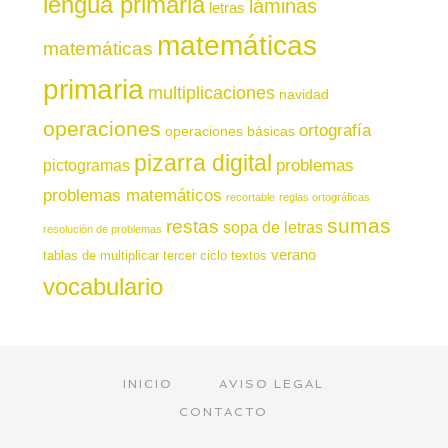
lengua primaria
láminas
letras
matemáticas
matemáticas
primaria
multiplicaciones
navidad
operaciones
ortografía
operaciones básicas
pizarra digital
pictogramas
problemas
problemas matemáticos
recortable
reglas ortográficas
sumas
restas
sopa de letras
resolución de problemas
verano
tablas de multiplicar
tercer ciclo
textos
vocabulario
INICIO
AVISO LEGAL
CONTACTO