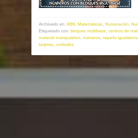
Archivado en:
ABN
,
Matemáticas
,
Numeración
,
Nu
Etiquetado con:
bloques multibase
,
centros de ma
material manipulativo
,
números
,
reparto igualatori
tarjetas
,
unidades