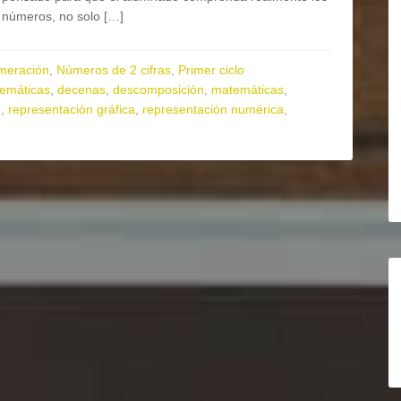
números, no solo […]
meración
,
Números de 2 cifras
,
Primer ciclo
temáticas
,
decenas
,
descomposición
,
matemáticas
,
o
,
representación gráfica
,
representación numérica
,