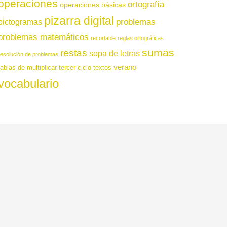
operaciones
ortografía
operaciones básicas
pizarra digital
pictogramas
problemas
problemas matemáticos
recortable
reglas ortográficas
sumas
restas
sopa de letras
resolución de problemas
verano
tablas de multiplicar
tercer ciclo
textos
vocabulario