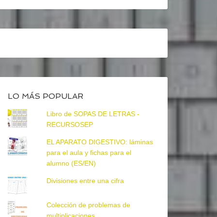
LO MÁS POPULAR
Libro de SOPAS DE LETRAS -
RECURSOSEP
EL APARATO DIGESTIVO: láminas
para el aula y fichas para el
alumno (ES/EN)
Divisiones entre una cifra
Colección de problemas de
multiplicaciones