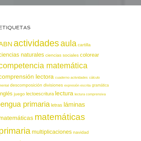
ETIQUETAS
actividades
aula
ABN
cartilla
ciencias naturales
colorear
ciencias sociales
competencia matemática
comprensión lectora
cuaderno actividades
cálculo
descomposición
divisiones
gramática
mental
expresión escrita
lectura
inglés
juego
lectoescritura
lectura comprensiva
lengua primaria
láminas
letras
matemáticas
matemáticas
primaria
multiplicaciones
navidad