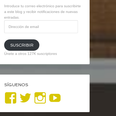
Introduce tu correo electrónico para suscribirte
a este blog y recibir notificaciones de nuevas
entradas.
Dirección
de
email
SUSCRIBIR
Únete a otros 127K suscriptores
SÍGUENOS
Ver
Ver
Ver
YouTube
perfil
perfil
perfil