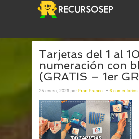
USTED ESTÁ AQUÍ:
INICIO
/
ARCHIVOS PARACE
Tarjetas del 1 al 1
numeración con b
(GRATIS – 1er G
25 enero, 2026
por
Fran Franco
6 comentarios