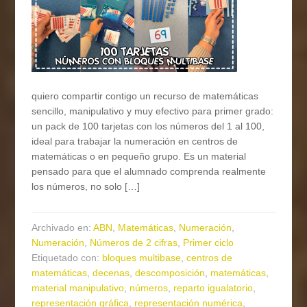
quiero compartir contigo un recurso de matemáticas
sencillo, manipulativo y muy efectivo para primer grado:
un pack de 100 tarjetas con los números del 1 al 100,
ideal para trabajar la numeración en centros de
matemáticas o en pequeño grupo. Es un material
pensado para que el alumnado comprenda realmente
los números, no solo […]
Archivado en:
ABN
,
Matemáticas
,
Numeración
,
Numeración
,
Números de 2 cifras
,
Primer ciclo
Etiquetado con:
bloques multibase
,
centros de
matemáticas
,
decenas
,
descomposición
,
matemáticas
,
material manipulativo
,
números
,
reparto igualatorio
,
representación gráfica
,
representación numérica
,