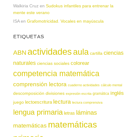
Walkiria Cruz
en
Sudokus infantiles para entrenar la
mente este verano
ISA
en
Grafomotricidad. Vocales en mayúscula
ETIQUETAS
actividades
aula
ABN
ciencias
cartilla
naturales
colorear
ciencias sociales
competencia matemática
comprensión lectora
cuaderno actividades
cálculo mental
inglés
descomposición
divisiones
gramática
expresión escrita
lectura
juego
lectoescritura
lectura comprensiva
lengua primaria
láminas
letras
matemáticas
matemáticas