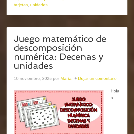
tarjetas
,
unidades
Juego matemático de
descomposición
numérica: Decenas y
unidades
10 noviembre, 2025
por
María
Dejar un comentario
Hola
a