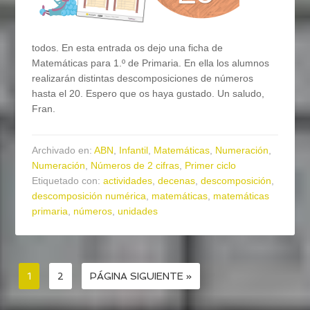
todos. En esta entrada os dejo una ficha de
Matemáticas para 1.º de Primaria. En ella los alumnos
realizarán distintas descomposiciones de números
hasta el 20. Espero que os haya gustado. Un saludo,
Fran.
Archivado en:
ABN
,
Infantil
,
Matemáticas
,
Numeración
,
Numeración
,
Números de 2 cifras
,
Primer ciclo
Etiquetado con:
actividades
,
decenas
,
descomposición
,
descomposición numérica
,
matemáticas
,
matemáticas
primaria
,
números
,
unidades
1
2
PÁGINA SIGUIENTE »