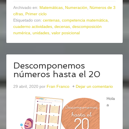
Archivado en:
Matemáticas
,
Numeración
,
Números de 3
cifras
,
Primer ciclo
Etiquetado con:
centenas
,
competencia matemática
,
cuaderno actividades
,
decenas
,
descomposición
numérica
,
unidades
,
valor posicional
Descomponemos
números hasta el 20
29 abril, 2020
por
Fran Franco
Dejar un comentario
Hola
a