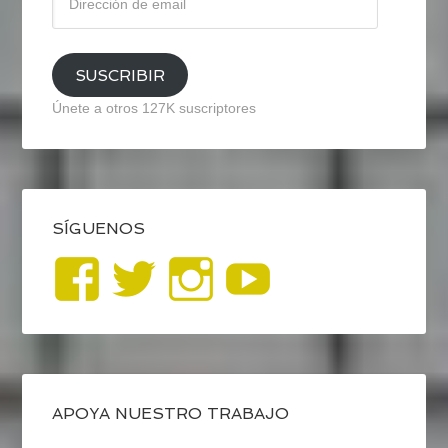
de
email
SUSCRIBIR
Únete a otros 127K suscriptores
SÍGUENOS
Ver
Ver
Ver
YouTub
perfil
perfil
perfil
de
de
de
blogrecursosep
recursosep
recursosep
APOYA NUESTRO TRABAJO