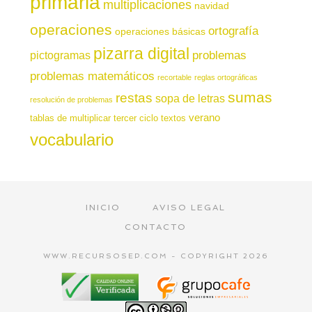
primaria
multiplicaciones
navidad
operaciones
ortografía
operaciones básicas
pizarra digital
pictogramas
problemas
problemas matemáticos
recortable
reglas ortográficas
sumas
restas
sopa de letras
resolución de problemas
verano
tablas de multiplicar
tercer ciclo
textos
vocabulario
INICIO
AVISO LEGAL
CONTACTO
WWW.RECURSOSEP.COM - COPYRIGHT 2026