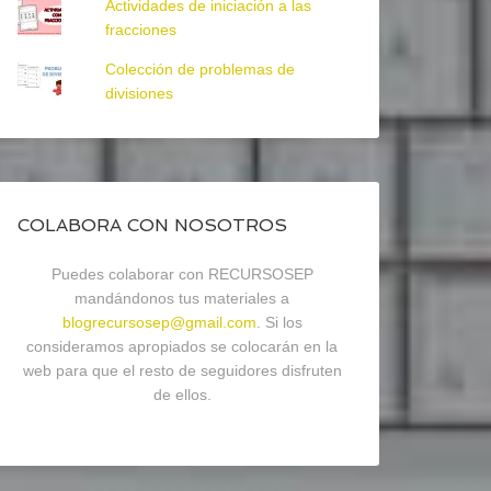
Actividades de iniciación a las
fracciones
Colección de problemas de
divisiones
COLABORA CON NOSOTROS
Puedes colaborar con RECURSOSEP
mandándonos tus materiales a
blogrecursosep@gmail.com
. Si los
consideramos apropiados se colocarán en la
web para que el resto de seguidores disfruten
de ellos.