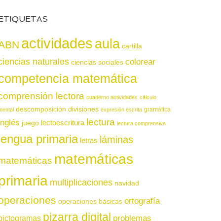
ETIQUETAS
actividades
aula
ABN
cartilla
ciencias naturales
colorear
ciencias sociales
competencia matemática
comprensión lectora
cuaderno actividades
cálculo
descomposición
divisiones
gramática
mental
expresión escrita
lectura
inglés
juego
lectoescritura
lectura comprensiva
lengua primaria
láminas
letras
matemáticas
matemáticas
primaria
multiplicaciones
navidad
operaciones
ortografía
operaciones básicas
pizarra digital
pictogramas
problemas