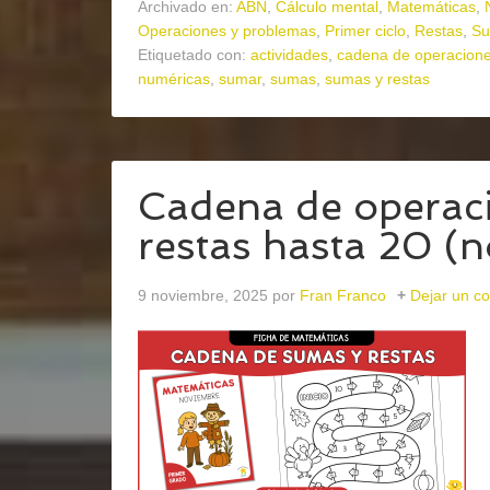
Archivado en:
ABN
,
Cálculo mental
,
Matemáticas
,
Operaciones y problemas
,
Primer ciclo
,
Restas
,
S
Etiquetado con:
actividades
,
cadena de operacion
numéricas
,
sumar
,
sumas
,
sumas y restas
Cadena de operac
restas hasta 20 (
9 noviembre, 2025
por
Fran Franco
Dejar un c