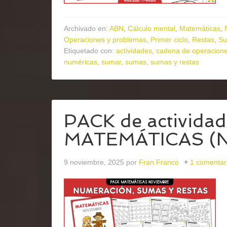
Archivado en:
ABN
,
Cálculo mental
,
Matemáticas
,
Operaciones y problemas
,
Primer ciclo
,
Restas
,
S
Etiquetado con:
actividades
,
cadena de operacion
numéricas
,
sumar
,
sumas
,
sumas y restas
PACK de actividad
MATEMÁTICAS (
9 noviembre, 2025
por
Fran Franco
1 comentar