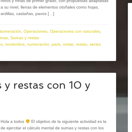
niños y niñas de primer grado, con propuestas adaptadas
a su nivel, llenas de elementos otoñales como hojas,
ardillas, castañas, pavos […]
Numeración
,
Operaciones
,
Operaciones con naturales
,
umas
,
Sumas y restas
es
,
noviembre
,
numeración
,
pack
,
restar
,
restas
,
series
y restas con 10 y
Hola a todos
El objetivo de la siguiente actividad es la
de ejercitar el cálculo mental de sumas y restas con los