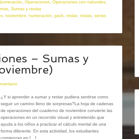
Numeración
,
Operaciones
,
Operaciones con naturales
,
umas
,
Sumas y restas
es
,
noviembre
,
numeración
,
pack
,
restar
,
restas
,
series
iones – Sumas y
noviembre)
omentario
¿Y si aprender a sumar y restar pudiera sentirse como
seguir un camino lleno de sorpresas?La hoja de cadenas
de operaciones del cuaderno de noviembre convierte las
operaciones en un recorrido visual y entretenido que
ayuda a los niños a practicar el cálculo mental de una
forma diferente. En esta actividad, los estudiantes
comienzan en […]