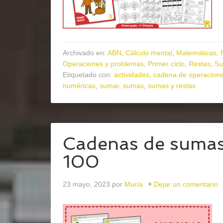
Archivado en:
ABN
,
Cálculo mental
,
Matemáticas
,
Operaciones y problemas
,
Primer ciclo
,
Restas
,
S
Etiquetado con:
actividades
,
cadena de operacion
numéricas
,
sumar
,
sumas
,
sumas y restas
Cadenas de sumas 
100
23 mayo, 2023
por
María
Dejar un comentario