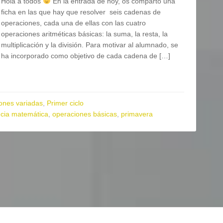
Hola a todos
En la entrada de hoy, os comparto una
ficha en las que hay que resolver seis cadenas de
operaciones, cada una de ellas con las cuatro
operaciones aritméticas básicas: la suma, la resta, la
multiplicación y la división. Para motivar al alumnado, se
ha incorporado como objetivo de cada cadena de […]
ones variadas
,
Primer ciclo
cia matemática
,
operaciones básicas
,
primavera