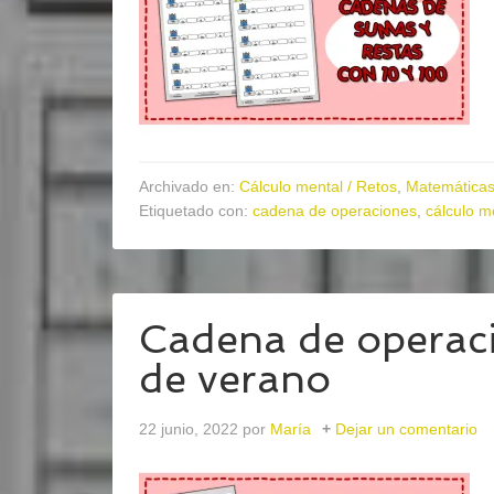
Archivado en:
Cálculo mental / Retos
,
Matemática
Etiquetado con:
cadena de operaciones
,
cálculo m
Cadena de operaci
de verano
22 junio, 2022
por
María
Dejar un comentario