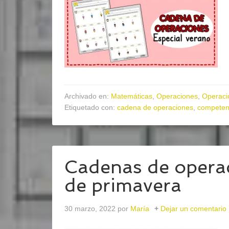
Archivado en:
Matemáticas
,
Operaciones
,
Operaci
Etiquetado con:
cadena de operaciones
,
competen
Cadenas de operac
de primavera
30 marzo, 2022
por
María
Dejar un comentario