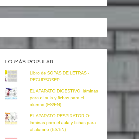
LO MÁS POPULAR
Libro de SOPAS DE LETRAS -
RECURSOSEP
EL APARATO DIGESTIVO: láminas
para el aula y fichas para el
alumno (ES/EN)
EL APARATO RESPIRATORIO:
láminas para el aula y fichas para
el alumno (ES/EN)