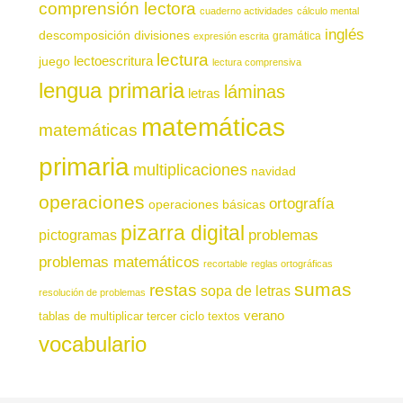
comprensión lectora
cuaderno actividades
cálculo mental
inglés
descomposición
divisiones
gramática
expresión escrita
lectura
juego
lectoescritura
lectura comprensiva
lengua primaria
láminas
letras
matemáticas
matemáticas
primaria
multiplicaciones
navidad
operaciones
ortografía
operaciones básicas
pizarra digital
pictogramas
problemas
problemas matemáticos
recortable
reglas ortográficas
sumas
restas
sopa de letras
resolución de problemas
verano
tablas de multiplicar
tercer ciclo
textos
vocabulario