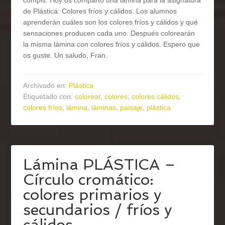
compis. Hoy os comparto una lámina para la asignatura
de Plástica: Colores fríos y cálidos. Los alumnos
aprenderán cuáles son los colores fríos y cálidos y qué
sensaciones producen cada uno. Después colorearán
la misma lámina con colores fríos y cálidos. Espero que
os guste. Un saludo, Fran.
Archivado en:
Plástica
Etiquetado con:
colorear
,
colores
,
colores cálidos
,
colores fríos
,
lámina
,
láminas
,
paisaje
,
plástica
Lámina PLÁSTICA –
Círculo cromático:
colores primarios y
secundarios / fríos y
cálidos