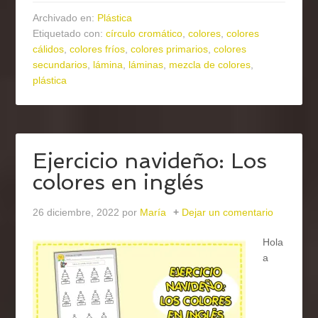
Archivado en:
Plástica
Etiquetado con:
círculo cromático
,
colores
,
colores
cálidos
,
colores fríos
,
colores primarios
,
colores
secundarios
,
lámina
,
láminas
,
mezcla de colores
,
plástica
Ejercicio navideño: Los
colores en inglés
26 diciembre, 2022
por
María
Dejar un comentario
Hola
a