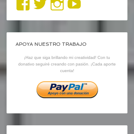
Ver
Ver
Ver
YouTub
perfil
perfil
perfil
de
de
de
blogrecursosep
recursosep
recursosep
APOYA NUESTRO TRABAJO
¡Haz que siga brillando mi creatividad! Con tu
en
en
en
donativo seguiré creando con pasión. ¡Cada aporte
cuenta!
Facebook
Twitter
Instagram