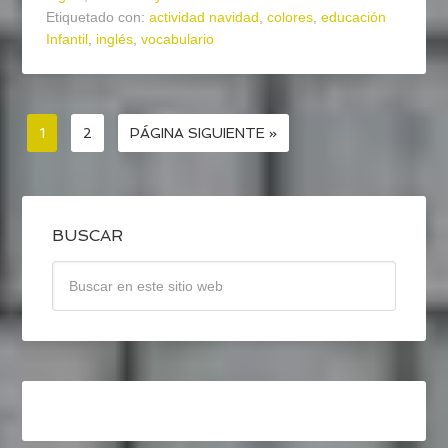
Etiquetado con:
actividad navidad
,
colores
,
educación
Infantil
,
inglés
,
vocabulario
1
2
PÁGINA SIGUIENTE »
BUSCAR